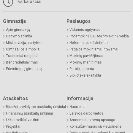
Tvarkaraščiai
Gimnazija
Paslaugos
Apie gimnaziją
Vidurinis ugdymas
Ugdymo aplinka
Popamokinė STEAM projektinė veikla
Misija, vizija, vertybės
Neformalusis švietimas
Gimnazijos simboliai
Pagalba mokiniams ir tėvams
Tradiciniai renginiai
Mokinių pavėžėjimas
Bendradarbiavimas
Mokinių maitinimas
Priėmimas į gimnaziją
Patalpų nuoma
Biblioteka-skaitykla
Ataskaitos
Informacija
Biudžeto vykdymo ataskaitų rinkiniai
Nuorodos
Finansinių ataskaitų rinkiniai
Laisvos darbo vietos
Lėšos veiklai viešinti
Asmens duomenų apsauga
Projektai
Konsultavimasis su visuomene
Viešieji pirkimai
Dažniausiai užduodami klausimai