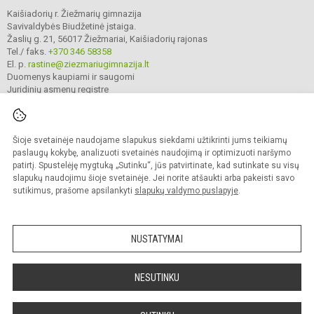
Kaišiadorių r. Žiežmarių gimnazija
Savivaldybės Biudžetinė įstaiga.
Žaslių g. 21, 56017 Žiežmariai, Kaišiadorių rajonas
Tel./ faks.
+370 346 58358
El. p.
rastine@ziezmariugimnazija.lt
Duomenys kaupiami ir saugomi
Juridinių asmenų registre
Įmonės kodas 190596476
Šioje svetainėje naudojame slapukus siekdami užtikrinti jums teikiamų
© 2025. Kaišiadorių r. Žiežmarių gimnazija. Visos teisės saugomos.
paslaugų kokybę, analizuoti svetainės naudojimą ir optimizuoti naršymo
Kopijuoti turinį be raštiško įstaigos administracijos sutikimo griežtai draudžiama.
patirtį. Spustelėję mygtuką „Sutinku“, jūs patvirtinate, kad sutinkate su visų
slapukų naudojimu šioje svetainėje. Jei norite atšaukti arba pakeisti savo
Prieinamumo paraiška
Slapukų valdymas
sutikimus, prašome apsilankyti
slapukų valdymo puslapyje
.
Mes kuriame mokykloms
SVETAINESMOKYKLOMS.LT
NUSTATYMAI
NESUTINKU