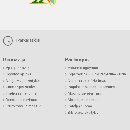
Tvarkaraščiai
Gimnazija
Paslaugos
Apie gimnaziją
Vidurinis ugdymas
Ugdymo aplinka
Popamokinė STEAM projektinė veikla
Misija, vizija, vertybės
Neformalusis švietimas
Gimnazijos simboliai
Pagalba mokiniams ir tėvams
Tradiciniai renginiai
Mokinių pavėžėjimas
Bendradarbiavimas
Mokinių maitinimas
Priėmimas į gimnaziją
Patalpų nuoma
Biblioteka-skaitykla