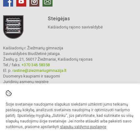
Steigėjas
Kaišiadorių rajono savivaldybė
Kaišiadorių r. Žiežmarių gimnazija
Savivaldybės Biudžetinė įstaiga.
Žaslių g. 21, 56017 Žiežmariai, Kaišiadorių rajonas
Tel./ faks.
+370 346 58358
El. p.
rastine@ziezmariugimnazija.lt
Duomenys kaupiami ir saugomi
Juridinių asmenų registre
Įmonės kodas 190596476
Šioje svetainėje naudojame slapukus siekdami užtikrinti jums teikiamų
© 2025. Kaišiadorių r. Žiežmarių gimnazija. Visos teisės saugomos.
paslaugų kokybę, analizuoti svetainės naudojimą ir optimizuoti naršymo
Kopijuoti turinį be raštiško įstaigos administracijos sutikimo griežtai draudžiama.
patirtį. Spustelėję mygtuką „Sutinku“, jūs patvirtinate, kad sutinkate su visų
slapukų naudojimu šioje svetainėje. Jei norite atšaukti arba pakeisti savo
Prieinamumo paraiška
Slapukų valdymas
sutikimus, prašome apsilankyti
slapukų valdymo puslapyje
.
Mes kuriame mokykloms
SVETAINESMOKYKLOMS.LT