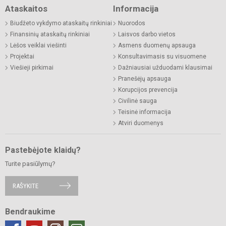
Ataskaitos
Informacija
Biudžeto vykdymo ataskaitų rinkiniai
Nuorodos
Finansinių ataskaitų rinkiniai
Laisvos darbo vietos
Lėšos veiklai viešinti
Asmens duomenų apsauga
Projektai
Konsultavimasis su visuomene
Viešieji pirkimai
Dažniausiai užduodami klausimai
Pranešėjų apsauga
Korupcijos prevencija
Civilinė sauga
Teisinė informacija
Atviri duomenys
Pastebėjote klaidų?
Turite pasiūlymų?
RAŠYKITE
Bendraukime