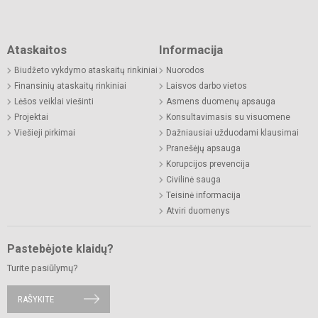
Ataskaitos
Informacija
Biudžeto vykdymo ataskaitų rinkiniai
Nuorodos
Finansinių ataskaitų rinkiniai
Laisvos darbo vietos
Lėšos veiklai viešinti
Asmens duomenų apsauga
Projektai
Konsultavimasis su visuomene
Viešieji pirkimai
Dažniausiai užduodami klausimai
Pranešėjų apsauga
Korupcijos prevencija
Civilinė sauga
Teisinė informacija
Atviri duomenys
Pastebėjote klaidų?
Turite pasiūlymų?
RAŠYKITE