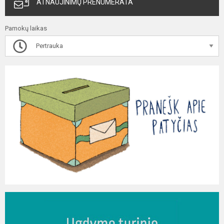
ATNAUJINIMŲ PRENUMERATA
Pamokų laikas
Pertrauka