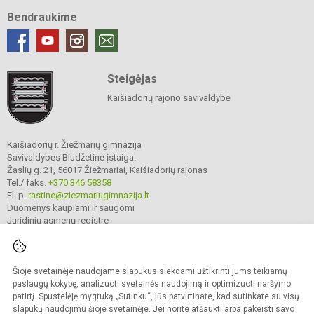
Bendraukime
Steigėjas
Kaišiadorių rajono savivaldybė
Kaišiadorių r. Žiežmarių gimnazija
Savivaldybės Biudžetinė įstaiga.
Žaslių g. 21, 56017 Žiežmariai, Kaišiadorių rajonas
Tel./ faks.
+370 346 58358
El. p.
rastine@ziezmariugimnazija.lt
Duomenys kaupiami ir saugomi
Juridinių asmenų registre
Įmonės kodas 190596476
Šioje svetainėje naudojame slapukus siekdami užtikrinti jums teikiamų
© 2025. Kaišiadorių r. Žiežmarių gimnazija. Visos teisės saugomos.
paslaugų kokybę, analizuoti svetainės naudojimą ir optimizuoti naršymo
Kopijuoti turinį be raštiško įstaigos administracijos sutikimo griežtai draudžiama.
patirtį. Spustelėję mygtuką „Sutinku“, jūs patvirtinate, kad sutinkate su visų
slapukų naudojimu šioje svetainėje. Jei norite atšaukti arba pakeisti savo
Prieinamumo paraiška
Slapukų valdymas