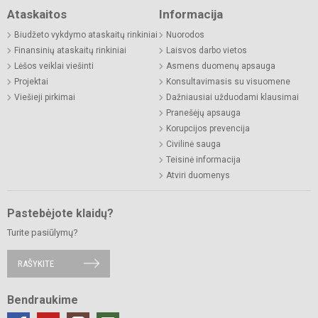
Ataskaitos
Informacija
Biudžeto vykdymo ataskaitų rinkiniai
Nuorodos
Finansinių ataskaitų rinkiniai
Laisvos darbo vietos
Lėšos veiklai viešinti
Asmens duomenų apsauga
Projektai
Konsultavimasis su visuomene
Viešieji pirkimai
Dažniausiai užduodami klausimai
Pranešėjų apsauga
Korupcijos prevencija
Civilinė sauga
Teisinė informacija
Atviri duomenys
Pastebėjote klaidų?
Turite pasiūlymų?
RAŠYKITE
Bendraukime