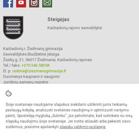
Steigėjas
Kaišiadorių rajono savivaldybė
Kaišiadorių r. Žiežmarių gimnazija
Savivaldybės Biudžetinė įstaiga.
Žaslių g. 21, 56017 Žiežmariai, Kaišiadorių rajonas
Tel./ faks.
+370 346 58358
El. p.
rastine@ziezmariugimnazija.lt
Duomenys kaupiami ir saugomi
Juridinių asmenų registre
Įmonės kodas 190596476
Šioje svetainėje naudojame slapukus siekdami užtikrinti jums teikiamų
© 2025. Kaišiadorių r. Žiežmarių gimnazija. Visos teisės saugomos.
paslaugų kokybę, analizuoti svetainės naudojimą ir optimizuoti naršymo
Kopijuoti turinį be raštiško įstaigos administracijos sutikimo griežtai draudžiama.
patirtį. Spustelėję mygtuką „Sutinku“, jūs patvirtinate, kad sutinkate su visų
slapukų naudojimu šioje svetainėje. Jei norite atšaukti arba pakeisti savo
Prieinamumo paraiška
Slapukų valdymas
sutikimus, prašome apsilankyti
slapukų valdymo puslapyje
.
Mes kuriame mokykloms
SVETAINESMOKYKLOMS.LT