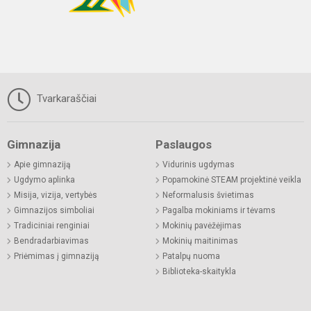
Tvarkaraščiai
Gimnazija
Paslaugos
Apie gimnaziją
Vidurinis ugdymas
Ugdymo aplinka
Popamokinė STEAM projektinė veikla
Misija, vizija, vertybės
Neformalusis švietimas
Gimnazijos simboliai
Pagalba mokiniams ir tėvams
Tradiciniai renginiai
Mokinių pavėžėjimas
Bendradarbiavimas
Mokinių maitinimas
Priėmimas į gimnaziją
Patalpų nuoma
Biblioteka-skaitykla