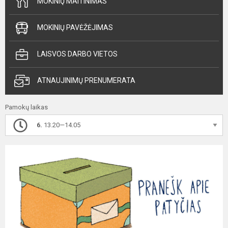
MOKINIŲ MAITINIMAS
MOKINIŲ PAVĖŽĖJIMAS
LAISVOS DARBO VIETOS
ATNAUJINIMŲ PRENUMERATA
Pamokų laikas
6.
13.20—14.05