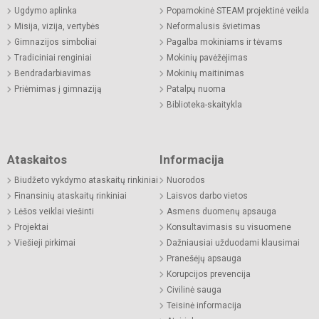
Ugdymo aplinka
Popamokinė STEAM projektinė veikla
Misija, vizija, vertybės
Neformalusis švietimas
Gimnazijos simboliai
Pagalba mokiniams ir tėvams
Tradiciniai renginiai
Mokinių pavėžėjimas
Bendradarbiavimas
Mokinių maitinimas
Priėmimas į gimnaziją
Patalpų nuoma
Biblioteka-skaitykla
Ataskaitos
Informacija
Biudžeto vykdymo ataskaitų rinkiniai
Nuorodos
Finansinių ataskaitų rinkiniai
Laisvos darbo vietos
Lėšos veiklai viešinti
Asmens duomenų apsauga
Projektai
Konsultavimasis su visuomene
Viešieji pirkimai
Dažniausiai užduodami klausimai
Pranešėjų apsauga
Korupcijos prevencija
Civilinė sauga
Teisinė informacija