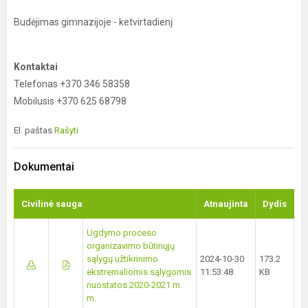
Budėjimas gimnazijoje - ketvirtadienį
Kontaktai
Telefonas +370 346 58358
Mobilusis +370 625 68798
El. paštas
Rašyti
Dokumentai
Civilinė sauga
Atnaujinta
Dydis
Ugdymo proceso
organizavimo būtinųjų
sąlygų užtikrinimo
2024-10-30
173.2
ekstremaliomis sąlygomis
11:53:48
KB
nuostatos 2020-2021 m.
m.