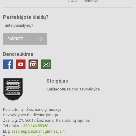
Atviri duomenys
Pastebėjote klaidų?
Turite pasiūlymų?
RAŠYKITE
Bendraukime
Steigėjas
Kaišiadorių rajono savivaldybė
Kaišiadorių r. Žiežmarių gimnazija
Savivaldybės Biudžetinė įstaiga.
Žaslių g. 21, 56017 Žiežmariai, Kaišiadorių rajonas
Tel./ faks.
+370 346 58358
El. p.
rastine@ziezmariugimnazija.lt