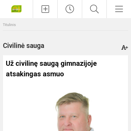
Paieška
Men
Titulinis
Civilinė sauga
Už civilinę saugą gimnazijoje
atsakingas asmuo