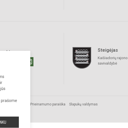
Steigėjas
raukime
Kaišiadorių rajono
savivaldybė
ums
ir
 jūs
s, prašome
Prieinamumo paraiška
Slapukų valdymas
INKU