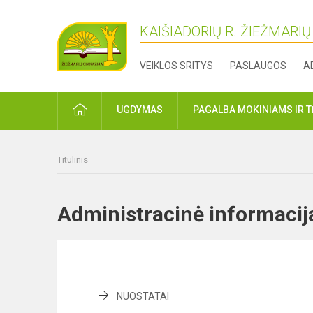
KAIŠIADORIŲ R. ŽIEŽMARI
VEIKLOS SRITYS
PASLAUGOS
A
PRADŽIA
UGDYMAS
PAGALBA MOKINIAMS IR 
Titulinis
Administracinė informac
NUOSTATAI