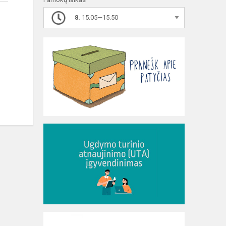
8.
15.05—15.50