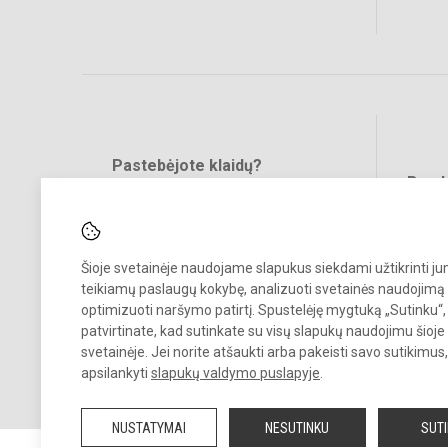
Pastebėjote klaidų?
Bend
Turite pasiūlymų?
RAŠYKITE
Šioje svetainėje naudojame slapukus siekdami užtikrinti j
teikiamų paslaugų kokybę, analizuoti svetainės naudojimą 
optimizuoti naršymo patirtį. Spustelėję mygtuką „Sutinku“,
patvirtinate, kad sutinkate su visų slapukų naudojimu šioje
svetainėje. Jei norite atšaukti arba pakeisti savo sutikimu
© 2025. Kaišiadorių r. Žiežmarių gimnazija. Visos teisės saugomos.
apsilankyti
slapukų valdymo puslapyje
.
Kopijuoti turinį be raštiško įstaigos administracijos sutikimo griežtai
draudžiama.
NUSTATYMAI
NESUTINKU
SUT