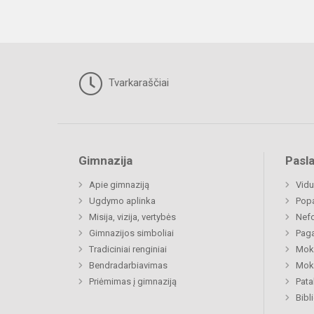
Tvarkaraščiai
Gimnazija
Pasl
Apie gimnaziją
Vidu
Ugdymo aplinka
Popa
Misija, vizija, vertybės
Nefo
Gimnazijos simboliai
Paga
Tradiciniai renginiai
Moki
Bendradarbiavimas
Moki
Priėmimas į gimnaziją
Pat
Bibl