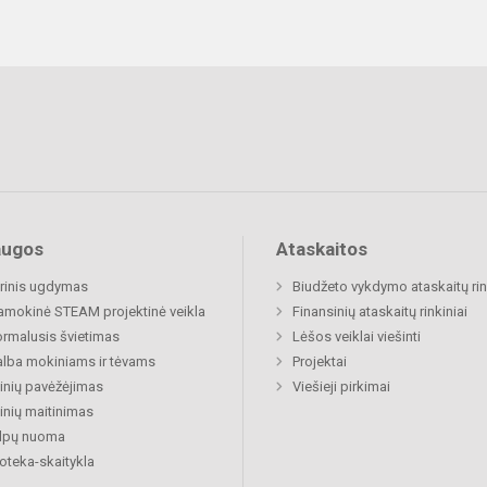
augos
Ataskaitos
rinis ugdymas
Biudžeto vykdymo ataskaitų rin
mokinė STEAM projektinė veikla
Finansinių ataskaitų rinkiniai
rmalusis švietimas
Lėšos veiklai viešinti
lba mokiniams ir tėvams
Projektai
nių pavėžėjimas
Viešieji pirkimai
nių maitinimas
alpų nuoma
ioteka-skaitykla