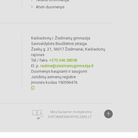
Atviri duomenys
Kaišiadorių r. Žiežmarių gimnazija
Savivaldybės Biudžetinė įstaiga.
Žaslių g. 21, 56017 Žiežmariai, Kaišiadorių
rajonas
Tel./ faks.
+370 346 58358
El. p.
rastine@ziezmariugimnazija.lt
Duomenys kaupiami ir saugomi
Juridinių asmenų registre
Įmonės kodas 190596476
Mes kuriame mokykloms
SVETAINESMOKYKLOMS.LT