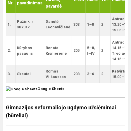
Nr.
pavadinimas
pavardė
Antradien
Pažink ir
Danutė
1.
303
1–8
2
13.20–14.0
sukurk
Leonavičienė
15.05–15.
Antradien
Kūrybos
Renata
5–8,
14.15–15.0
2.
205
2
pasaulis
Kisnierienė
I–IV
Trečiadie
14.15–15.
Romas
Ketvirtadi
3.
Skautai
203
3–6
2
Vilkauskas
15.00–16.
Google Sheets
Gimnazijos neformaliojo ugdymo užsiėmimai
(būreliai)