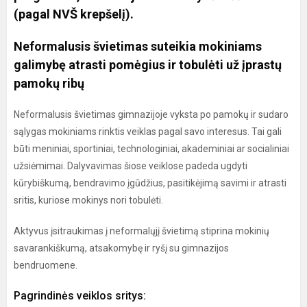
(pagal NVŠ krepšelį).
Neformalusis švietimas suteikia mokiniams
galimybę atrasti pomėgius ir tobulėti už įprastų
pamokų ribų
Neformalusis švietimas gimnazijoje vyksta po pamokų ir sudaro
sąlygas mokiniams rinktis veiklas pagal savo interesus. Tai gali
būti meniniai, sportiniai, technologiniai, akademiniai ar socialiniai
užsiėmimai. Dalyvavimas šiose veiklose padeda ugdyti
kūrybiškumą, bendravimo įgūdžius, pasitikėjimą savimi ir atrasti
sritis, kuriose mokinys nori tobulėti.
Aktyvus įsitraukimas į neformalųjį švietimą stiprina mokinių
savarankiškumą, atsakomybę ir ryšį su gimnazijos
bendruomene.
Pagrindinės veiklos sritys: