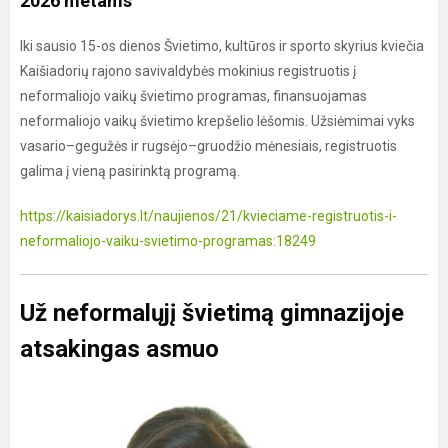
2026 metams
Iki sausio 15-os dienos Švietimo, kultūros ir sporto skyrius kviečia
Kaišiadorių rajono savivaldybės mokinius registruotis į
neformaliojo vaikų švietimo programas, finansuojamas
neformaliojo vaikų švietimo krepšelio lėšomis. Užsiėmimai vyks
vasario–gegužės ir rugsėjo–gruodžio mėnesiais, registruotis
galima į vieną pasirinktą programą.
https://kaisiadorys.lt/naujienos/21/kvieciame-registruotis-i-
neformaliojo-vaiku-svietimo-programas:18249
Už neformalųjį švietimą gimnazijoje
atsakingas asmuo