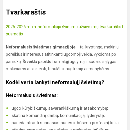
Tvarkaraštis
2025-2026 m. m. neformaliojo švietimo užsiėmimų tvarkaraštis I
pusmetis
Neformalusis švietimas gimnazijoje
– tai kryptinga, mokinių
poreikius ir interesus atitinkanti ugdomoji veikla, vykdoma po
pamokų. Ši veikla papildo formalųjį ugdymą ir sudaro sąlygas
mokiniams atsiskleisti, tobulėti ir augti kaip asmenybėms.
Kodėl verta lankyti neformalųjį švietimą?
Neformalusis švietimas:
ugdo kūrybiškumą, savarankiškumą ir atsakomybę;
skatina komandinį darbą, komunikaciją, lyderystę;
padeda atrasti stipriąsias puses ir būsimą profesinį kelią;
stiprina emocinius, socialinius ir praktinius įgūdžius;