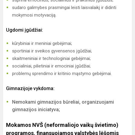
sudaro galimybes prasmingai leisti laisvalaikį ir didinti
mokymosi motyvaciją.
Ugdomi įgūdžiai:
kūrybiniai ir meniniai gebėjimai;
sportiniai ir sveikos gyvensenos įgūdžiai;
skaitmeniniai ir technologiniai gebėjimai;
socialiniai, pilietiniai ir emociniai įgūdžiai;
problemų sprendimo ir kritinio mąstymo gebėjimai.
Gimnazijoje vykdoma:
Nemokami gimnazijos būreliai, organizuojami
gimnazijos iniciatyva;
Mokamos NVŠ (neformaliojo vaikų švietimo)
programos, finansuojamos valstybės lėšomis