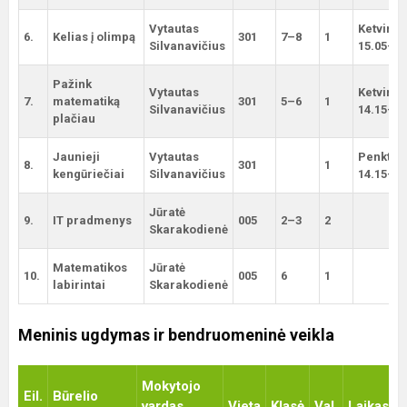
Vytautas
Ketvirta
6.
Kelias į olimpą
301
7–8
1
Silvanavičius
15.05–15
Pažink
Vytautas
Ketvirta
7.
matematiką
301
5–6
1
Silvanavičius
14.15–15
plačiau
Jaunieji
Vytautas
Penktad
8.
301
1
kengūriečiai
Silvanavičius
14.15–15
Jūratė
9.
IT pradmenys
005
2–3
2
Skarakodienė
Matematikos
Jūratė
10.
005
6
1
labirintai
Skarakodienė
Meninis ugdymas ir bendruomeninė veikla
Mokytojo
Eil.
Būrelio
vardas,
Vieta
Klasė
Val.
Laikas