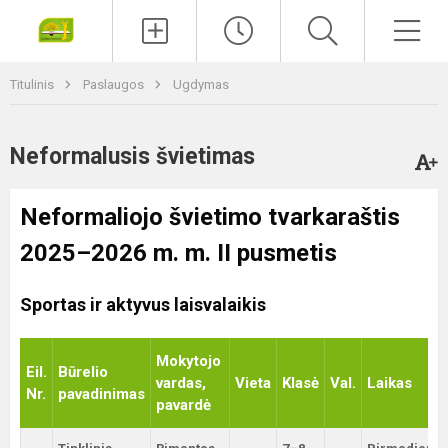
Paieška
Men
Titulinis
Paslaugos
Ugdymas
Neformalusis švietimas
Neformaliojo švietimo tvarkaraštis
2025–2026 m. m. II pusmetis
Sportas ir aktyvus laisvalaikis
Mokytojo
Eil.
Būrelio
vardas,
Vieta
Klasė
Val.
Laikas
Nr.
pavadinimas
pavardė