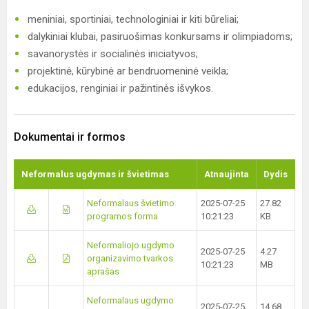
meniniai, sportiniai, technologiniai ir kiti būreliai;
dalykiniai klubai, pasiruošimas konkursams ir olimpiadoms;
savanorystės ir socialinės iniciatyvos;
projektinė, kūrybinė ar bendruomeninė veikla;
edukacijos, renginiai ir pažintinės išvykos.
Dokumentai ir formos
Neformalus ugdymas ir švietimas
Atnaujinta
Dydis
Neformalaus švietimo
2025-07-25
27.82
programos forma
10:21:23
KB
Neformaliojo ugdymo
2025-07-25
4.27
organizavimo tvarkos
10:21:23
MB
aprašas
Neformalaus ugdymo
2025-07-25
14.68