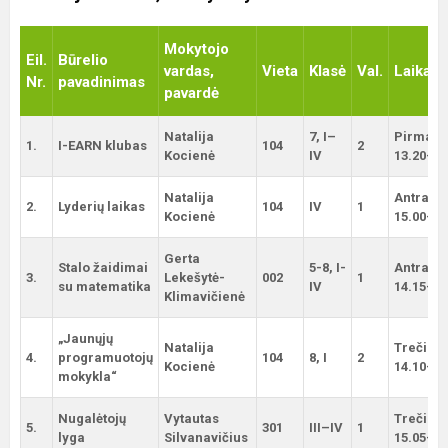
Mokytojo
Eil.
Būrelio
vardas,
Vieta
Klasė
Val.
Laikas
Nr.
pavadinimas
pavardė
Natalija
7, I–
Pirmadi
1.
I-EARN klubas
104
2
Kocienė
IV
13.20–14
Natalija
Antradie
2.
Lyderių laikas
104
IV
1
Kocienė
15.00–15
Gerta
Stalo žaidimai
5-8, I-
Antradie
3.
Lekešytė-
002
1
su matematika
IV
14.15–15
Klimavičienė
„Jaunųjų
Natalija
Trečiadi
4.
programuotojų
104
8, I
2
Kocienė
14.10–15
mokykla“
Nugalėtojų
Vytautas
Trečiadi
5.
301
III–IV
1
lyga
Silvanavičius
15.05–15