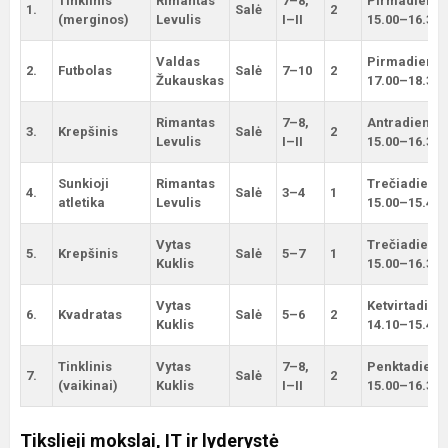
Tinklinis
Rimantas
7–8,
Pirmadienis
1.
Salė
2
(merginos)
Levulis
I–II
15.00–16.30
Valdas
Pirmadienis
2.
Futbolas
Salė
7–10
2
Žukauskas
17.00–18.30
Rimantas
7–8,
Antradienis
3.
Krepšinis
Salė
2
Levulis
I–ІІ
15.00–16.30
Sunkioji
Rimantas
Trečiadienis
4.
Salė
3–4
1
atletika
Levulis
15.00–15.45
Vytas
Trečiadienis
5.
Krepšinis
Salė
5–7
1
Kuklis
15.00–16.30
Vytas
Ketvirtadien
6.
Kvadratas
Salė
5–6
2
Kuklis
14.10–15.40
Tinklinis
Vytas
7–8,
Penktadieni
7.
Salė
2
(vaikinai)
Kuklis
I–II
15.00–16.30
Tikslieji mokslai, IT ir lyderystė