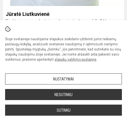
Jūratė Liutkuvienė
Direktoriaus pavaduotoja ugdymui, atsakinga už 1–8 klasių
ugdymą
Pareigybės aprašas
Šioje svetainėje naudojame slapukus siekdami užtikrinti jums teikiamų
paslaugų kokybę, analizuoti svetainės naudojimą ir optimizuoti naršymo
patirtį. Spustelėję mygtuką „Sutinku“, jūs patvirtinate, kad sutinkate su visų
Išsilavinimas:
slapukų naudojimu šioje svetainėje. Jei norite atšaukti arba pakeisti savo
sutikimus, prašome apsilankyti
slapukų valdymo puslapyje
.
VU KHF, lietuvių filologijos bakalauro laipsnis;
KTU vadybos ir verslo administravimo magistro laipsnis.
NUSTATYMAI
Darbo laikas
NESUTINKU
Savaitės dienos
Darbo laikas
Pietų pertrauka
SUTINKU
Pirmadienis
8.15–17.00
12.00–12.30
Antradienis
8.15–17.00
12.00–12.30