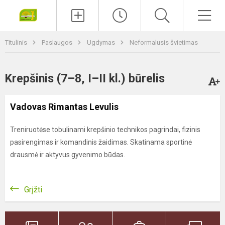
Paieška
Men
Titulinis
Paslaugos
Ugdymas
Neformalusis švietimas
Krepšinis (7–8, I–II kl.) būrelis
Vadovas Rimantas Levulis
Treniruotėse tobulinami krepšinio technikos pagrindai, fizinis
pasirengimas ir komandinis žaidimas. Skatinama sportinė
drausmė ir aktyvus gyvenimo būdas.
Grįžti