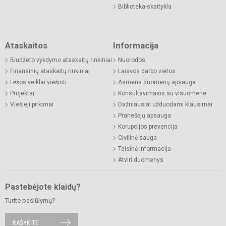
Biblioteka-skaitykla
Ataskaitos
Informacija
Biudžeto vykdymo ataskaitų rinkiniai
Nuorodos
Finansinių ataskaitų rinkiniai
Laisvos darbo vietos
Lėšos veiklai viešinti
Asmens duomenų apsauga
Projektai
Konsultavimasis su visuomene
Viešieji pirkimai
Dažniausiai užduodami klausimai
Pranešėjų apsauga
Korupcijos prevencija
Civilinė sauga
Teisinė informacija
Atviri duomenys
Pastebėjote klaidų?
Turite pasiūlymų?
RAŠYKITE