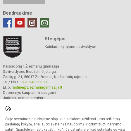
Bendraukime
Steigėjas
Kaišiadorių rajono savivaldybė
Kaišiadorių r. Žiežmarių gimnazija
Savivaldybės Biudžetinė įstaiga.
Žaslių g. 21, 56017 Žiežmariai, Kaišiadorių rajonas
Tel./ faks.
+370 346 58358
El. p.
rastine@ziezmariugimnazija.lt
Duomenys kaupiami ir saugomi
Juridinių asmenų registre
Įmonės kodas 190596476
Šioje svetainėje naudojame slapukus siekdami užtikrinti jums teikiamų
© 2025. Kaišiadorių r. Žiežmarių gimnazija. Visos teisės saugomos.
paslaugų kokybę, analizuoti svetainės naudojimą ir optimizuoti naršymo
Kopijuoti turinį be raštiško įstaigos administracijos sutikimo griežtai draudžiama.
patirtį. Spustelėję mygtuką „Sutinku“, jūs patvirtinate, kad sutinkate su visų