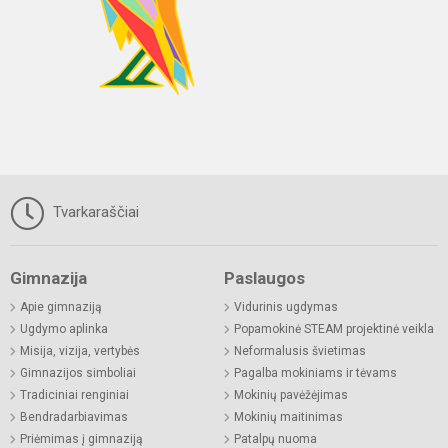
Tvarkaraščiai
Gimnazija
Paslaugos
Apie gimnaziją
Vidurinis ugdymas
Ugdymo aplinka
Popamokinė STEAM projektinė veikla
Misija, vizija, vertybės
Neformalusis švietimas
Gimnazijos simboliai
Pagalba mokiniams ir tėvams
Tradiciniai renginiai
Mokinių pavėžėjimas
Bendradarbiavimas
Mokinių maitinimas
Priėmimas į gimnaziją
Patalpų nuoma