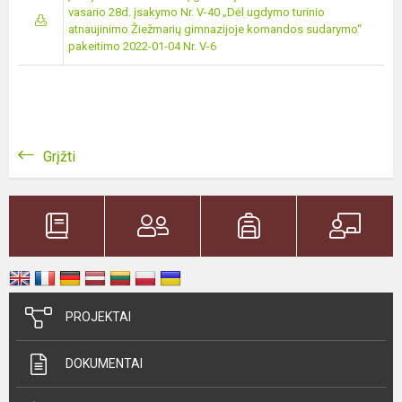
vasario 28d. įsakymo Nr. V-40 „Dėl ugdymo turinio
atnaujinimo Žiežmarių gimnazijoje komandos sudarymo“
pakeitimo 2022-01-04 Nr. V-6
Grįžti
PROJEKTAI
DOKUMENTAI