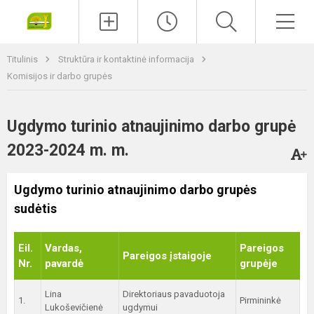
Paieška
Men
Titulinis
Struktūra ir kontaktinė informacija
Komisijos ir darbo grupės
Ugdymo turinio atnaujinimo darbo grupė
2023-2024 m. m.
Ugdymo turinio atnaujinimo darbo grupės
sudėtis
Eil.
Vardas,
Pareigos
Pareigos įstaigoje
Nr.
pavardė
grupėje
Lina
Direktoriaus pavaduotoja
1.
Pirmininkė
Lukoševičienė
ugdymui