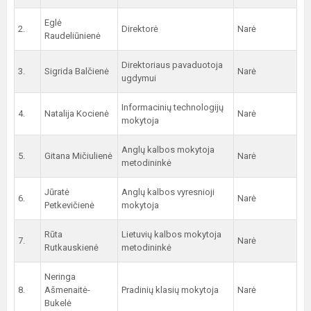
Eglė
2.
Direktorė
Narė
Raudeliūnienė
Direktoriaus pavaduotoja
3.
Sigrida Balčienė
Narė
ugdymui
Informacinių technologijų
4.
Natalija Kocienė
Narė
mokytoja
Anglų kalbos mokytoja
5.
Gitana Mičiulienė
Narė
metodininkė
Jūratė
Anglų kalbos vyresnioji
6.
Narė
Petkevičienė
mokytoja
Rūta
Lietuvių kalbos mokytoja
7.
Narė
Rutkauskienė
metodininkė
Neringa
8.
Ašmenaitė-
Pradinių klasių mokytoja
Narė
Bukelė