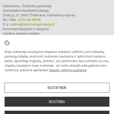
Kaišiadorių r. Žiežmarių gimnazija
Savivaldybės Biudžetinė įstaiga.
Žaslių g. 21, 56017 Žiežmariai, Kaišiadorių rajonas
Tel./ faks.
+370 346 58358
El. p.
rastine@ziezmariugimnazija.lt
Duomenys kaupiami ir saugomi
Juridinių asmenų registre
Įmonės kodas 190596476
Šioje svetainėje naudojame slapukus siekdami užtikrinti jums teikiamų
© 2025. Kaišiadorių r. Žiežmarių gimnazija. Visos teisės saugomos.
paslaugų kokybę, analizuoti svetainės naudojimą ir optimizuoti naršymo
Kopijuoti turinį be raštiško įstaigos administracijos sutikimo griežtai draudžiama.
patirtį. Spustelėję mygtuką „Sutinku“, jūs patvirtinate, kad sutinkate su visų
slapukų naudojimu šioje svetainėje. Jei norite atšaukti arba pakeisti savo
Prieinamumo paraiška
Slapukų valdymas
sutikimus, prašome apsilankyti
slapukų valdymo puslapyje
.
Mes kuriame mokykloms
SVETAINESMOKYKLOMS.LT
NUSTATYMAI
NESUTINKU