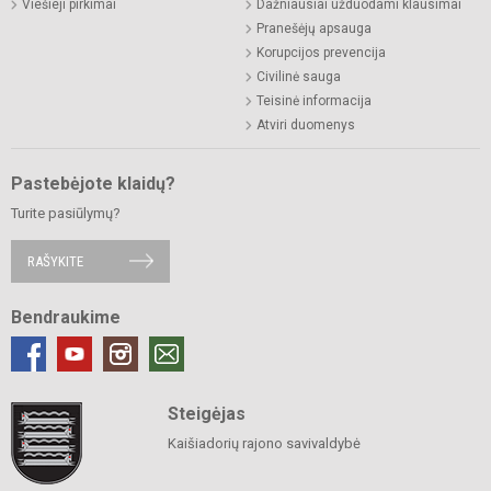
Viešieji pirkimai
Dažniausiai užduodami klausimai
Pranešėjų apsauga
Korupcijos prevencija
Civilinė sauga
Teisinė informacija
Atviri duomenys
Pastebėjote klaidų?
Turite pasiūlymų?
RAŠYKITE
Bendraukime
Steigėjas
Kaišiadorių rajono savivaldybė