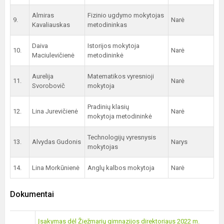
Almiras
Fizinio ugdymo mokytojas
9.
Narė
Kavaliauskas
metodininkas
Daiva
Istorijos mokytoja
10.
Narė
Maciulevičienė
metodininkė
Aurelija
Matematikos vyresnioji
11.
Narė
Svorobovič
mokytoja
Pradinių klasių
12.
Lina Jurevičienė
Narė
mokytoja metodininkė
Technologijų vyresnysis
13.
Alvydas Gudonis
Narys
mokytojas
14.
Lina Morkūnienė
Anglų kalbos mokytoja
Narė
Dokumentai
Įsakymas dėl Žiežmarių gimnazijos direktoriaus 2022 m.