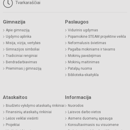
Tvarkaraščiai
Gimnazija
Paslaugos
Apie gimnaziją
Vidurinis ugdymas
Ugdymo aplinka
Popamokinė STEAM projektinė veikla
Misija, vizija, vertybės
Neformalusis švietimas
Gimnazijos simboliai
Pagalba mokiniams ir tėvams
Tradiciniai renginiai
Mokinių pavėžėjimas
Bendradarbiavimas
Mokinių maitinimas
Priėmimas į gimnaziją
Patalpų nuoma
Biblioteka-skaitykla
Ataskaitos
Informacija
Biudžeto vykdymo ataskaitų rinkiniai
Nuorodos
Finansinių ataskaitų rinkiniai
Laisvos darbo vietos
Lėšos veiklai viešinti
Asmens duomenų apsauga
Projektai
Konsultavimasis su visuomene