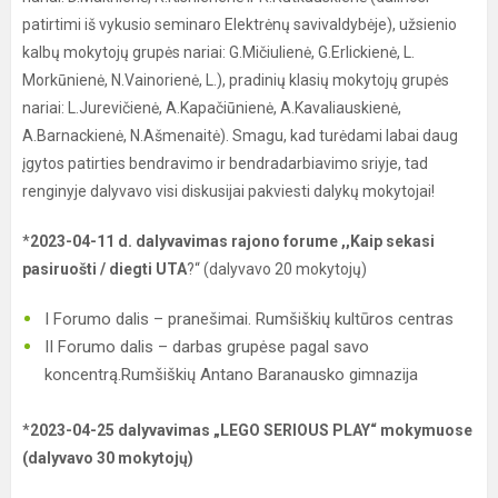
patirtimi iš vykusio seminaro Elektrėnų savivaldybėje), užsienio
kalbų mokytojų grupės nariai: G.Mičiulienė, G.Erlickienė, L.
Morkūnienė, N.Vainorienė, L.), pradinių klasių mokytojų grupės
nariai: L.Jurevičienė, A.Kapačiūnienė, A.Kavaliauskienė,
A.Barnackienė, N.Ašmenaitė). Smagu, kad turėdami labai daug
įgytos patirties bendravimo ir bendradarbiavimo sriyje, tad
renginyje dalyvavo visi diskusijai pakviesti dalykų mokytojai!
*
2023-04-11 d. dalyvavimas rajono forume ,,Kaip sekasi
pasiruošti / diegti UTA
?“ (dalyvavo 20 mokytojų)
I Forumo dalis – pranešimai. Rumšiškių kultūros centras
II Forumo dalis – darbas grupėse pagal savo
koncentrą.Rumšiškių Antano Baranausko gimnazija
*
2023-04-25 dalyvavimas „LEGO SERIOUS PLAY“ mokymuose
(dalyvavo 30 mokytojų)