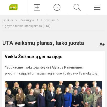
Paieška
Men
Titulinis
Paslaugos
Ugdymas
Ugdymo turinio atnaujinimas (UTA)
UTA veiksmų planas, laiko juosta
Veikla Žiežmarių gimnazijoje
*Edukacinė mokytojų išvyka į Alytaus Panemunės
progimnaziją
. Informacija naujienose: (dalyvavo 18 mokytojų)
Edukacinė
mokytojų
išvyka
į
Alytaus