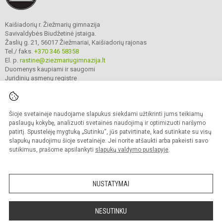
Kaišiadorių r. Žiežmarių gimnazija
Savivaldybės Biudžetinė įstaiga.
Žaslių g. 21, 56017 Žiežmariai, Kaišiadorių rajonas
Tel./ faks.
+370 346 58358
El. p.
rastine@ziezmariugimnazija.lt
Duomenys kaupiami ir saugomi
Juridinių asmenų registre
Įmonės kodas 190596476
Šioje svetainėje naudojame slapukus siekdami užtikrinti jums teikiamų
© 2025. Kaišiadorių r. Žiežmarių gimnazija. Visos teisės saugomos.
paslaugų kokybę, analizuoti svetainės naudojimą ir optimizuoti naršymo
Kopijuoti turinį be raštiško įstaigos administracijos sutikimo griežtai draudžiama.
patirtį. Spustelėję mygtuką „Sutinku“, jūs patvirtinate, kad sutinkate su visų
slapukų naudojimu šioje svetainėje. Jei norite atšaukti arba pakeisti savo
Prieinamumo paraiška
Slapukų valdymas
sutikimus, prašome apsilankyti
slapukų valdymo puslapyje
.
Mes kuriame mokykloms
SVETAINESMOKYKLOMS.LT
NUSTATYMAI
NESUTINKU