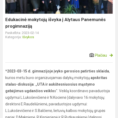
Panemunės
progimnaziją
Edukacinė mokytojų išvyka į Alytaus Panemunės
progimnaziją
Paskelbta: 2023-02-14
Kategorija:
Išvykos
Plačiau
*2023-03-15 d. gimnazijoje įvyko gerosios patirties sklaida
,
kurios metu buvo organizuojamas dalykų mokytojų
apskritas
stalas-diskusija
: ,
,UTA ir aukštesniuosius mąstymo
gebėjimus ugdančios veiklo
s". Veiklą koordinavo pavaduotoja
ugdymui L.Lukoševičienė ir N.Kocienė (dalyvavo 16 mokytojų:
direktorė E.Raudeliūnienė, pavaduotojos ugdymui:
L.Lukoševičienė ir S.Balčienė, lietuvių kalbos mokytojų grupės
nariai: D.Maknienė, R.Kisnierienė ir R.Rutkauskienė (dalinosi