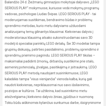
Balandžio 24 d. Žiežmarių gimnazijos mokytojai dalyvavo „LEGO
SERIOUS PLAY“ mokymuose, kuriuose vedė mokymų programų
vadovas, psichologas Liudas Švipas. LEGO SERIOUS PLAY - tai
moderuojamas susitikimas, bendravimo būdas ir problemų
sprendimo metodas, kurio metu dalyviams užduodami
analizuojamą temą gilinantys klausimai. Kiekvienas dalyvis į
moderatoriaus klausimą atsako sukonstruodamas savo 3D
modelį iš specialiai parinktų LEGO detalių. Šie 3D modeliai tampa
grupinių diskusijų, patirties pasidalinimo, problemų sprendimo ir
sprendimų priėmimo pagrindu. LEGO SERIOUS PLAY tikslas –
maksimaliai padidinti žmonių, dirbančių susitikime prie stalo,
asmeninį potencialą, įžvalgas, pasitikėjimą ir įsitraukimą. LEGO
SERIOUS PLAY metodą naudojant susirinkimuose, LEGO
kaladėlės tampa “visus vienijančia” vienoda kalba, kurią gali
naudoti kiekvienas, nepriklausomai nuo savo išsilavinimo,
pozicijos ar kultūros. Tai užtikrina, kad susirinkimo metu
atsižvelgiama į kiekvieno dalyvio žinias, įgūdžius ir nuomonę.
Tokiu būdu aiškinomės kylančius sunkumus darbe, išsigryninome