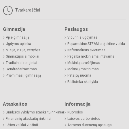
Tvarkaraščiai
Gimnazija
Paslaugos
Apie gimnaziją
Vidurinis ugdymas
Ugdymo aplinka
Popamokinė STEAM projektinė veikla
Misija, vizija, vertybės
Neformalusis švietimas
Gimnazijos simboliai
Pagalba mokiniams ir tėvams
Tradiciniai renginiai
Mokinių pavėžėjimas
Bendradarbiavimas
Mokinių maitinimas
Priėmimas į gimnaziją
Patalpų nuoma
Biblioteka-skaitykla
Ataskaitos
Informacija
Biudžeto vykdymo ataskaitų rinkiniai
Nuorodos
Finansinių ataskaitų rinkiniai
Laisvos darbo vietos
Lėšos veiklai viešinti
Asmens duomenų apsauga