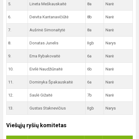
5.
Lineta Meškauskaitė
8a
Narė
6.
Deivita Kantanavičiūtė
8b
Narė
7.
Aušrinė Simonaitytė
8a
Narė
8.
Donatas Junelis
IIgb
Narys
9.
Ema Rybakovaitė
6a
Narė
10.
Eivilė Naudžiūnaitė
6b
Narė
11.
Dominyka Špakauskaitė
6a
Narė
12.
Saulė Gižaitė
7b
Narė
13.
Gustas Staknevičius
IIgb
Narys
Viešųjų ryšių komitetas