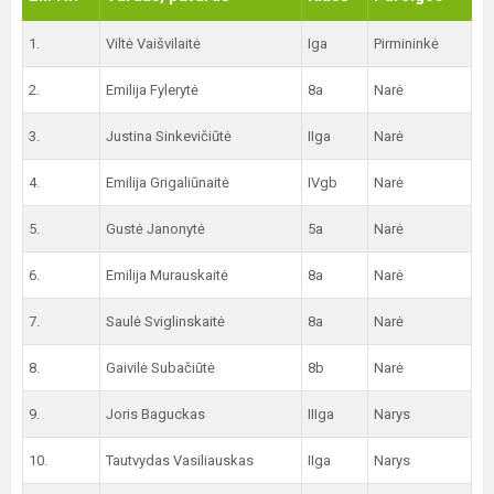
1.
Viltė Vaišvilaitė
Iga
Pirmininkė
2.
Emilija Fylerytė
8a
Narė
3.
Justina Sinkevičiūtė
IIga
Narė
4.
Emilija Grigaliūnaitė
IVgb
Narė
5.
Gustė Janonytė
5a
Narė
6.
Emilija Murauskaitė
8a
Narė
7.
Saulė Sviglinskaitė
8a
Narė
8.
Gaivilė Subačiūtė
8b
Narė
9.
Joris Baguckas
IIIga
Narys
10.
Tautvydas Vasiliauskas
IIga
Narys