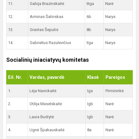
11.
Gabija Brazinskaitė
IIIga
Narė
12.
Arminas Šatinskas
6b
Narys
13.
Grantas Šeputis
8b
Narys
14.
Gabrielius Razulevičius
IIga
Narys
Socialinių iniaciatyvų komitetas
Eil. Nr.
Vardas, pavardė
Klasė
Pareigos
1.
Lėja Navickaitė
Iga
Pirmininkė
2.
Otilija Maselskaitė
Igb
Narė
3.
Laura Budrytė
Igb
Narė
4.
Ugnė Špakauskaitė
8a
Narė