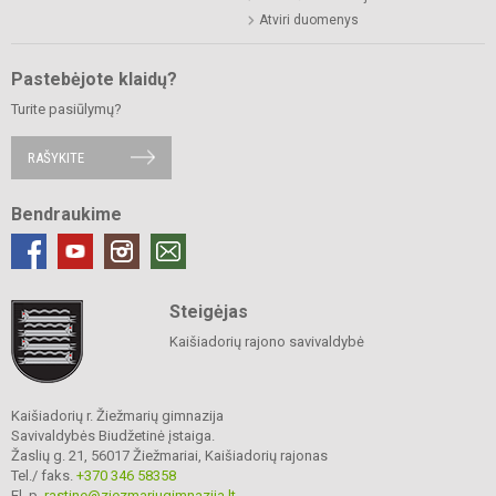
Atviri duomenys
Pastebėjote klaidų?
Turite pasiūlymų?
RAŠYKITE
Bendraukime
Steigėjas
Kaišiadorių rajono savivaldybė
Kaišiadorių r. Žiežmarių gimnazija
Savivaldybės Biudžetinė įstaiga.
Žaslių g. 21, 56017 Žiežmariai, Kaišiadorių rajonas
Tel./ faks.
+370 346 58358
El. p.
rastine@ziezmariugimnazija.lt