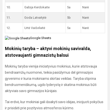
10.
Gabija Kerdokaite
5a
Narė
11.
Goda Latvaitytė
5b
Narė
12.
Urtė Vaišvilaitė
5a
Narė
Google Sheets
Mokinių taryba – aktyvi mokinių savivalda,
atstovaujanti gimnazistų balsui
Mokinių taryba vienija iniciatyvius mokinius, kurie atstovauja
bendraamžių nuomonei, teikia pasiūlymus dėl gimnazijos
gyvenimo ir kuria mokiniams skirtas veiklas. Taryba stiprina
bendruomeniškumą, ugdo lyderystę ir skatina mokinius būti
aktyviais savo gimnazijos kūrėjais.
Tai erdvė, kur mokiniai gali išsakyti savo idėjas, inicijuoti pokyčius
ir prisidėti prie pozityvios atmosferos kūrimo.