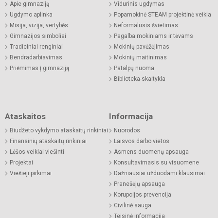
Apie gimnaziją
Vidurinis ugdymas
Ugdymo aplinka
Popamokinė STEAM projektinė veikla
Misija, vizija, vertybės
Neformalusis švietimas
Gimnazijos simboliai
Pagalba mokiniams ir tėvams
Tradiciniai renginiai
Mokinių pavėžėjimas
Bendradarbiavimas
Mokinių maitinimas
Priėmimas į gimnaziją
Patalpų nuoma
Biblioteka-skaitykla
Ataskaitos
Informacija
Biudžeto vykdymo ataskaitų rinkiniai
Nuorodos
Finansinių ataskaitų rinkiniai
Laisvos darbo vietos
Lėšos veiklai viešinti
Asmens duomenų apsauga
Projektai
Konsultavimasis su visuomene
Viešieji pirkimai
Dažniausiai užduodami klausimai
Pranešėjų apsauga
Korupcijos prevencija
Civilinė sauga
Teisinė informacija