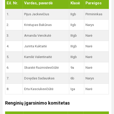
Eil. Nr.
Vardas, pavardė
Klasė
Pareigos
1.
Pijus Jackevičius
IIgb
Pirmininkas
2.
Kristupas Bakūnas
IIgb
Narys
3.
Amanda Venckutė
IIIgb
Narė
4.
Jurinta Kuktaitė
IIIgb
Narė
5.
Kamilė Valentinaitė
IIIgb
Narė
6.
Skaistė Razmislevičiūtė
9a
Narė
7.
Dovydas Sadauskas
6b
Narys
8.
Erta Kasciukevičiūtė
Iga
Narė
Renginių įgarsinimo komitetas