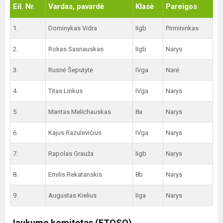
Eil. Nr.
Vardas, pavardė
Klasė
Pareigos
1.
Dominykas Vidra
IIgb
Pirmininkas
2.
Rokas Sasnauskas
IIgb
Narys
3.
Rusnė Šeputytė
IVga
Narė
4.
Titas Linkus
IVga
Narys
5.
Mantas Melichauskas
8a
Narys
6.
Kajus Razulevičius
IVga
Narys
7.
Rapolas Grauža
IIgb
Narys
8.
Emilis Rekatanskis
8b
Narys
9.
Augustas Kielius
IIga
Narys
Jaukumo komitetas (ETOSO)