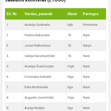
Eil. Nr.
Vardas, pavardė
Klasė
Pareigos
1.
Austėja Gudinaitė
IIgb
Pirmininkė
2.
Paulina Bakunaite
7b
Narė
3.
Jonas Ratkevičius
7b
Narys
4.
Gabija Nanartavičiūtė
7b
Narė
5.
Austėja Švenčionytė
IVgb
Narė
6.
Dominyka Kuktaitė
IIIga
Narė
7.
Evita Morkūnaitė
IIga
Narė
8.
Augustė Junevičiūtė
IVga
Narė
9.
Aurėja Rudytė
IIga
Narė