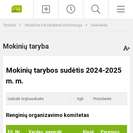
Paieška
Men
Titulinis
Struktūra ir kontaktinė informacija
Savivalda
Mokinių taryba
Mokinių tarybos sudėtis 2024-2025
m. m.
Izabelė Grybauskaitė
IIgb
Prezidentė
Renginių organizavimo komitetas
Eil. Nr.
Vardas, pavardė
Klasė
Pareigos