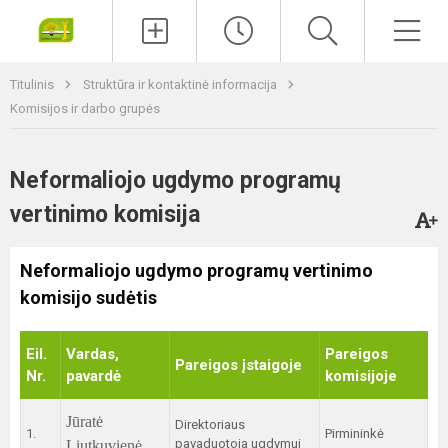
Paieška
Men
Titulinis
Struktūra ir kontaktinė informacija
Komisijos ir darbo grupės
Neformaliojo ugdymo programų
vertinimo komisija
Neformaliojo ugdymo programų vertinimo
komisijo sudėtis
Eil.
Vardas,
Pareigos
Pareigos įstaigoje
Nr.
pavardė
komisijoje
Jūratė
Direktoriaus
1.
Pirmininkė
pavaduotoja ugdymui
Liutkuvienė