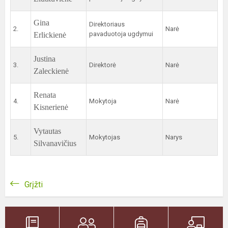
Gina
Direktoriaus
2.
Narė
pavaduotoja ugdymui
Erlickienė
Justina
3.
Direktorė
Narė
Zaleckienė
Renata
4.
Mokytoja
Narė
Kisnerienė
Vytautas
5.
Mokytojas
Narys
Silvanavičius
Grįžti