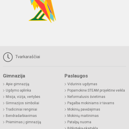
Tvarkaraščiai
Gimnazija
Paslaugos
Apie gimnaziją
Vidurinis ugdymas
Ugdymo aplinka
Popamokinė STEAM projektinė veikla
Misija, vizija, vertybės
Neformalusis švietimas
Gimnazijos simboliai
Pagalba mokiniams ir tėvams
Tradiciniai renginiai
Mokinių pavėžėjimas
Bendradarbiavimas
Mokinių maitinimas
Priėmimas į gimnaziją
Patalpų nuoma
Biblioteka-skaitykla