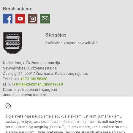
Bendraukime
Steigėjas
Kaišiadorių rajono savivaldybė
Kaišiadorių r. Žiežmarių gimnazija
Savivaldybės Biudžetinė įstaiga.
Žaslių g. 21, 56017 Žiežmariai, Kaišiadorių rajonas
Tel./ faks.
+370 346 58358
El. p.
rastine@ziezmariugimnazija.lt
Duomenys kaupiami ir saugomi
Juridinių asmenų registre
Įmonės kodas 190596476
Šioje svetainėje naudojame slapukus siekdami užtikrinti jums teikiamų
© 2025. Kaišiadorių r. Žiežmarių gimnazija. Visos teisės saugomos.
paslaugų kokybę, analizuoti svetainės naudojimą ir optimizuoti naršymo
Kopijuoti turinį be raštiško įstaigos administracijos sutikimo griežtai draudžiama.
patirtį. Spustelėję mygtuką „Sutinku“, jūs patvirtinate, kad sutinkate su visų
slapukų naudojimu šioje svetainėje. Jei norite atšaukti arba pakeisti savo