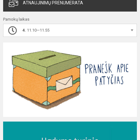
ATNAUJINIMŲ PRENUMERATA
Pamokų laikas
4.
11.10—11.55