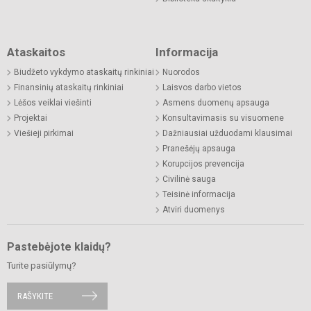
Ataskaitos
Informacija
Biudžeto vykdymo ataskaitų rinkiniai
Nuorodos
Finansinių ataskaitų rinkiniai
Laisvos darbo vietos
Lėšos veiklai viešinti
Asmens duomenų apsauga
Projektai
Konsultavimasis su visuomene
Viešieji pirkimai
Dažniausiai užduodami klausimai
Pranešėjų apsauga
Korupcijos prevencija
Civilinė sauga
Teisinė informacija
Atviri duomenys
Pastebėjote klaidų?
Turite pasiūlymų?
RAŠYKITE