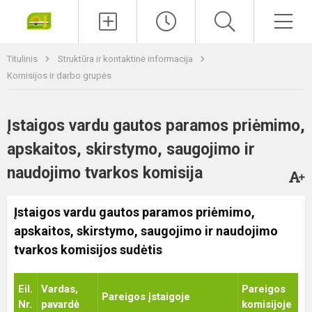
Paieška
Men
Titulinis
Struktūra ir kontaktinė informacija
Komisijos ir darbo grupės
Įstaigos vardu gautos paramos priėmimo,
apskaitos, skirstymo, saugojimo ir
naudojimo tvarkos komisija
Įstaigos vardu gautos paramos priėmimo,
apskaitos, skirstymo, saugojimo ir naudojimo
tvarkos komisijos sudėtis
Eil.
Vardas,
Pareigos
Pareigos įstaigoje
Nr.
pavardė
komisijoje