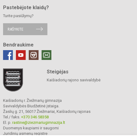
Pastebėjote klaidų?
Turite pasiūlymų?
RAŠYKITE
Bendraukime
Steigėjas
Kaišiadorių rajono savivaldybė
Kaišiadorių r. Žiežmarių gimnazija
Savivaldybės Biudžetinė įstaiga.
Žaslių g. 21, 56017 Žiežmariai, Kaišiadorių rajonas
Tel./ faks.
+370 346 58358
El. p.
rastine@ziezmariugimnazija.lt
Duomenys kaupiami ir saugomi
Juridinių asmenų registre