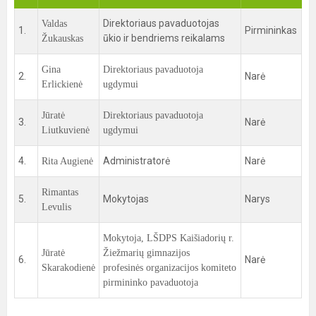
Direktoriaus pavaduotojas
Valdas
1.
Pirmininkas
ūkio ir bendriems reikalams
Žukauskas
Gina
Direktoriaus pavaduotoja
2.
Narė
Erlickienė
ugdymui
Jūratė
Direktoriaus pavaduotoja
3.
Narė
Liutkuvienė
ugdymui
4.
Administratorė
Narė
Rita Augienė
Rimantas
5.
Mokytojas
Narys
Levulis
Mokytoja, LŠDPS Kaišiadorių r.
Jūratė
Žiežmarių gimnazijos
6.
Narė
Skarakodienė
profesinės organizacijos komiteto
pirmininko pavaduotoja