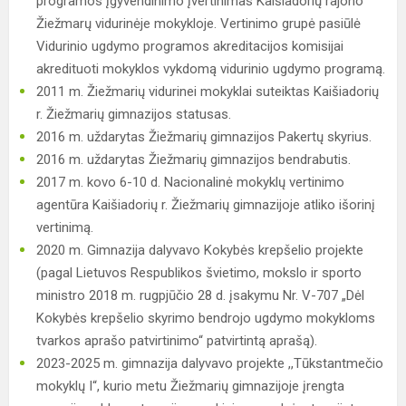
programos įgyvendinimo įvertinimas Kaišiadorių rajono
Žiežmarų vidurinėje mokykloje. Vertinimo grupė pasiūlė
Vidurinio ugdymo programos akreditacijos komisijai
akredituoti mokyklos vykdomą vidurinio ugdymo programą.
2011 m. Žiežmarių vidurinei mokyklai suteiktas Kaišiadorių
r. Žiežmarių gimnazijos statusas.
2016 m. uždarytas Žiežmarių gimnazijos Pakertų skyrius.
2016 m. uždarytas Žiežmarių gimnazijos bendrabutis.
2017 m. kovo 6-10 d. Nacionalinė mokyklų vertinimo
agentūra Kaišiadorių r. Žiežmarių gimnazijoje atliko išorinį
vertinimą.
2020 m. Gimnazija dalyvavo Kokybės krepšelio projekte
(pagal Lietuvos Respublikos švietimo, mokslo ir sporto
ministro 2018 m. rugpjūčio 28 d. įsakymu Nr. V-707 „Dėl
Kokybės krepšelio skyrimo bendrojo ugdymo mokykloms
tvarkos aprašo patvirtinimo“ patvirtintą aprašą).
2023-2025 m. gimnazija dalyvavo projekte ,,Tūkstantmečio
mokyklų I“, kurio metu Žiežmarių gimnazijoje įrengta