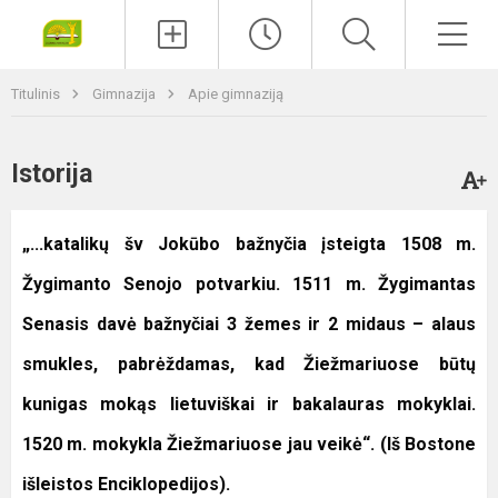
Paieška
Men
Titulinis
Gimnazija
Apie gimnaziją
Istorija
„...katalikų šv Jokūbo bažnyčia įsteigta 1508 m.
Žygimanto Senojo potvarkiu. 1511 m. Žygimantas
Senasis davė bažnyčiai 3 žemes ir 2 midaus – alaus
smukles, pabrėždamas, kad Žiežmariuose būtų
kunigas mokąs lietuviškai ir bakalauras mokyklai.
1520 m. mokykla Žiežmariuose jau veikė“. (Iš Bostone
išleistos Enciklopedijos).