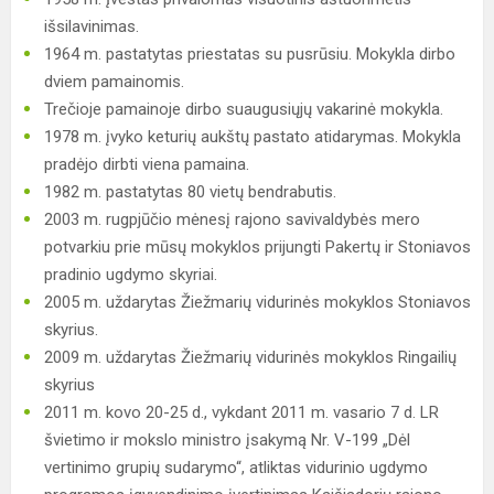
išsilavinimas.
1964 m. pastatytas priestatas su pusrūsiu. Mokykla dirbo
dviem pamainomis.
Trečioje pamainoje dirbo suaugusiųjų vakarinė mokykla.
1978 m. įvyko keturių aukštų pastato atidarymas. Mokykla
pradėjo dirbti viena pamaina.
1982 m. pastatytas 80 vietų bendrabutis.
2003 m. rugpjūčio mėnesį rajono savivaldybės mero
potvarkiu prie mūsų mokyklos prijungti Pakertų ir Stoniavos
pradinio ugdymo skyriai.
2005 m. uždarytas Žiežmarių vidurinės mokyklos Stoniavos
skyrius.
2009 m. uždarytas Žiežmarių vidurinės mokyklos Ringailių
skyrius
2011 m. kovo 20-25 d., vykdant 2011 m. vasario 7 d. LR
švietimo ir mokslo ministro įsakymą Nr. V-199 „Dėl
vertinimo grupių sudarymo“, atliktas vidurinio ugdymo