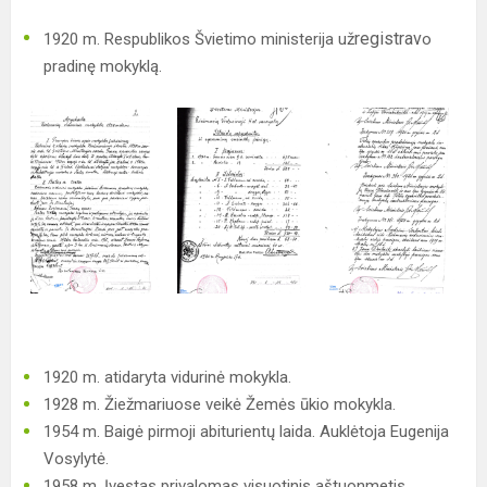
registrav
1920 m. Respublikos Švietimo ministerija už
o
pradinę mokyklą.
1920 m. atidaryta vidurinė mokykla.
1928 m. Žiežmariuose veikė Žemės ūkio mokykla.
1954 m. Baigė pirmoji abiturientų laida. Auklėtoja Eugenija
Vosylytė.
1958 m. Įvestas privalomas visuotinis aštuonmetis