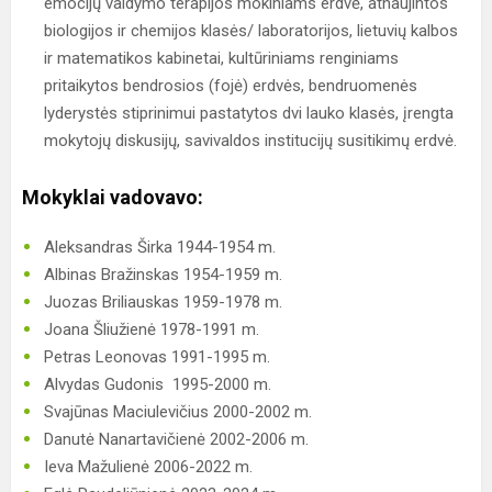
emocijų valdymo terapijos mokiniams erdvė, atnaujintos
biologijos ir chemijos klasės/ laboratorijos, lietuvių kalbos
ir matematikos kabinetai, kultūriniams renginiams
pritaikytos bendrosios (fojė) erdvės, bendruomenės
lyderystės stiprinimui pastatytos dvi lauko klasės, įrengta
mokytojų diskusijų, savivaldos institucijų susitikimų erdvė.
Mokyklai vadovavo:
Aleksandras Širka 1944-1954 m.
Albinas Bražinskas 1954-1959 m.
Juozas Briliauskas 1959-1978 m.
Joana Šliužienė 1978-1991 m.
Petras Leonovas 1991-1995 m.
Alvydas Gudonis 1995-2000 m.
Svajūnas Maciulevičius 2000-2002 m.
Danutė Nanartavičienė 2002-2006 m.
Ieva Mažulienė 2006-2022 m.