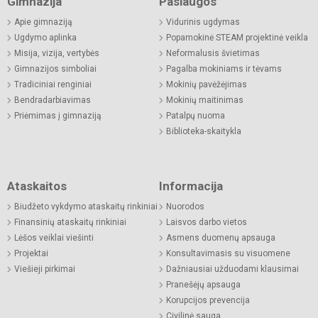
Gimnazija
Paslaugos
Apie gimnaziją
Vidurinis ugdymas
Ugdymo aplinka
Popamokinė STEAM projektinė veikla
Misija, vizija, vertybės
Neformalusis švietimas
Gimnazijos simboliai
Pagalba mokiniams ir tėvams
Tradiciniai renginiai
Mokinių pavėžėjimas
Bendradarbiavimas
Mokinių maitinimas
Priėmimas į gimnaziją
Patalpų nuoma
Biblioteka-skaitykla
Ataskaitos
Informacija
Biudžeto vykdymo ataskaitų rinkiniai
Nuorodos
Finansinių ataskaitų rinkiniai
Laisvos darbo vietos
Lėšos veiklai viešinti
Asmens duomenų apsauga
Projektai
Konsultavimasis su visuomene
Viešieji pirkimai
Dažniausiai užduodami klausimai
Pranešėjų apsauga
Korupcijos prevencija
Civilinė sauga