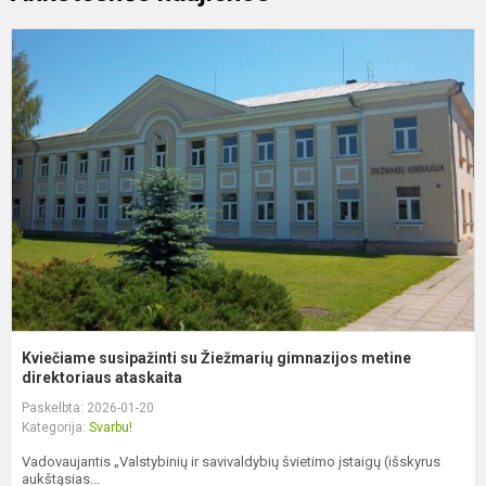
K
s
s
Ž
g
m
di
Kviečiame susipažinti su Žiežmarių gimnazijos metine
direktoriaus ataskaita
Paskelbta: 2026-01-20
Kategorija:
Svarbu!
Vadovaujantis „Valstybinių ir savivaldybių švietimo įstaigų (išskyrus
aukštąsias...