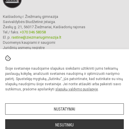
Kaišiadorių r. Žiežmarių gimnazija
Savivaldybės Biudžetinė įstaiga.
Žaslių g. 21, 56017 Žiežmariai, Kaišiadorių rajonas
Tel./ faks.
+370 346 58358
El. p.
rastine@ziezmariugimnazija.lt
Duomenys kaupiami ir saugomi
Juridinių asmenų registre
Įmonės kodas 190596476
Šioje svetainėje naudojame slapukus siekdami užtikrinti jums teikiamų
© 2025. Kaišiadorių r. Žiežmarių gimnazija. Visos teisės saugomos.
paslaugų kokybę, analizuoti svetainės naudojimą ir optimizuoti naršymo
Kopijuoti turinį be raštiško įstaigos administracijos sutikimo griežtai draudžiama.
patirtį. Spustelėję mygtuką „Sutinku“, jūs patvirtinate, kad sutinkate su visų
slapukų naudojimu šioje svetainėje. Jei norite atšaukti arba pakeisti savo
Prieinamumo paraiška
Slapukų valdymas
sutikimus, prašome apsilankyti
slapukų valdymo puslapyje
.
Mes kuriame mokykloms
SVETAINESMOKYKLOMS.LT
NUSTATYMAI
NESUTINKU