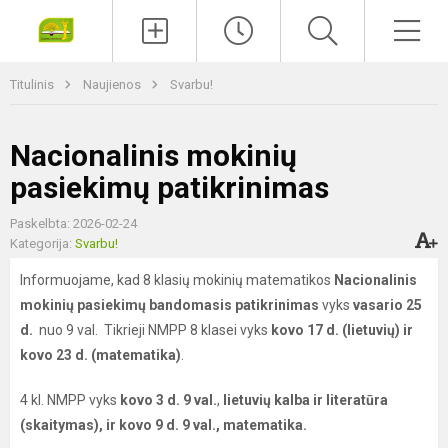
Paieška
Men
Titulinis
Naujienos
Svarbu!
Nacionalinis mokinių
pasiekimų patikrinimas
Paskelbta: 2026-02-24
Kategorija:
Svarbu!
Informuojame, kad 8 klasių mokinių matematikos
Nacionalinis
mokinių pasiekimų bandomasis patikrinimas
vyks
vasario 25
d.
nuo 9 val. Tikrieji NMPP 8 klasei vyks
kovo 17 d. (lietuvių) ir
kovo 23 d. (matematika)
.
4 kl. NMPP vyks
kovo 3 d. 9 val.
,
lietuvių kalba ir literatūra
(skaitymas), ir kovo 9 d. 9 val., matematika.