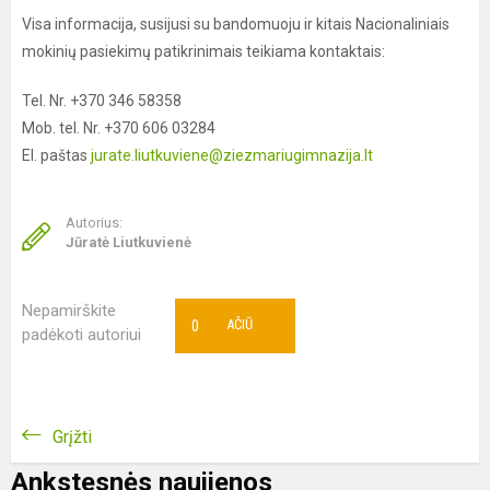
Visa informacija, susijusi su bandomuoju ir kitais Nacionaliniais
mokinių pasiekimų patikrinimais teikiama kontaktais:
Tel. Nr. +370 346 58358
Mob. tel. Nr. +370 606 03284
El. paštas
jurate.liutkuviene@ziezmariugimnazija.lt
Autorius:
Jūratė Liutkuvienė
Nepamirškite
0
AČIŪ
padėkoti autoriui
Grįžti
Ankstesnės naujienos