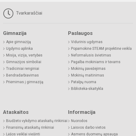
Tvarkaraščiai
Gimnazija
Paslaugos
Apie gimnaziją
Vidurinis ugdymas
Ugdymo aplinka
Popamokinė STEAM projektinė veikla
Misija, vizija, vertybės
Neformalusis švietimas
Gimnazijos simboliai
Pagalba mokiniams ir tėvams
Tradiciniai renginiai
Mokinių pavėžėjimas
Bendradarbiavimas
Mokinių maitinimas
Priėmimas į gimnaziją
Patalpų nuoma
Biblioteka-skaitykla
Ataskaitos
Informacija
Biudžeto vykdymo ataskaitų rinkiniai
Nuorodos
Finansinių ataskaitų rinkiniai
Laisvos darbo vietos
Lėšos veiklai viešinti
Asmens duomenų apsauga