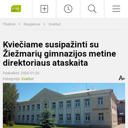
Paieška
Men
Titulinis
Naujienos
Svarbu!
Kviečiame susipažinti su
Žiežmarių gimnazijos metine
direktoriaus ataskaita
Paskelbta: 2026-01-20
Kategorija:
Svarbu!