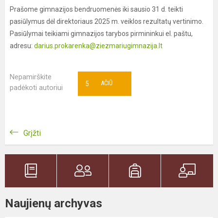
Prašome gimnazijos bendruomenės iki sausio 31 d. teikti
pasiūlymus dėl direktoriaus 2025 m. veiklos rezultatų vertinimo.
Pasiūlymai teikiami gimnazijos tarybos pirmininkui el. paštu,
adresu:
darius.prokarenka@ziezmariugimnazija.lt
Nepamirškite
5
AČIŪ
padėkoti autoriui
Grįžti
Naujienų archyvas