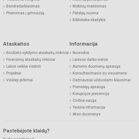
Bendradarbiavimas
Mokinių maitinimas
Priėmimas į gimnaziją
Patalpų nuoma
Biblioteka-skaitykla
Ataskaitos
Informacija
Biudžeto vykdymo ataskaitų rinkiniai
Nuorodos
Finansinių ataskaitų rinkiniai
Laisvos darbo vietos
Lėšos veiklai viešinti
Asmens duomenų apsauga
Projektai
Konsultavimasis su visuomene
Viešieji pirkimai
Dažniausiai užduodami klausimai
Pranešėjų apsauga
Korupcijos prevencija
Civilinė sauga
Teisinė informacija
Atviri duomenys
Pastebėjote klaidų?