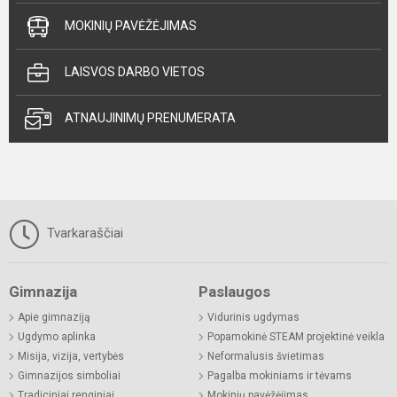
MOKINIŲ PAVĖŽĖJIMAS
LAISVOS DARBO VIETOS
ATNAUJINIMŲ PRENUMERATA
Tvarkaraščiai
Gimnazija
Paslaugos
Apie gimnaziją
Vidurinis ugdymas
Ugdymo aplinka
Popamokinė STEAM projektinė veikla
Misija, vizija, vertybės
Neformalusis švietimas
Gimnazijos simboliai
Pagalba mokiniams ir tėvams
Tradiciniai renginiai
Mokinių pavėžėjimas