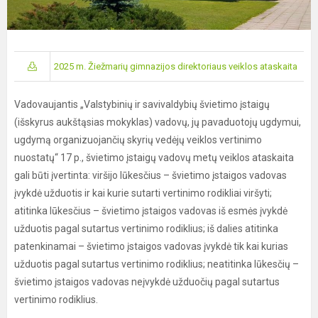
2025 m. Žiežmarių gimnazijos direktoriaus veiklos ataskaita
Vadovaujantis „Valstybinių ir savivaldybių švietimo įstaigų
(išskyrus aukštąsias mokyklas) vadovų, jų pavaduotojų ugdymui,
ugdymą organizuojančių skyrių vedėjų veiklos vertinimo
nuostatų“ 17 p., švietimo įstaigų vadovų metų veiklos ataskaita
gali būti įvertinta: viršijo lūkesčius – švietimo įstaigos vadovas
įvykdė užduotis ir kai kurie sutarti vertinimo rodikliai viršyti;
atitinka lūkesčius – švietimo įstaigos vadovas iš esmės įvykdė
užduotis pagal sutartus vertinimo rodiklius; iš dalies atitinka
patenkinamai – švietimo įstaigos vadovas įvykdė tik kai kurias
užduotis pagal sutartus vertinimo rodiklius; neatitinka lūkesčių –
švietimo įstaigos vadovas neįvykdė užduočių pagal sutartus
vertinimo rodiklius.