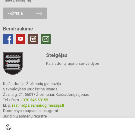
Turite pasiūlymų?
RAŠYKITE
Bendraukime
Steigėjas
Kaišiadorių rajono savivaldybė
Kaišiadorių r. Žiežmarių gimnazija
Savivaldybės Biudžetinė įstaiga.
Žaslių g. 21, 56017 Žiežmariai, Kaišiadorių rajonas
Tel./ faks.
+370 346 58358
El. p.
rastine@ziezmariugimnazija.lt
Duomenys kaupiami ir saugomi
Juridinių asmenų registre
Įmonės kodas 190596476