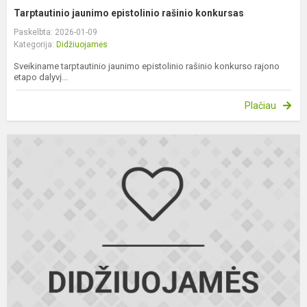
Tarptautinio jaunimo epistolinio rašinio konkursas
Paskelbta: 2026-01-09
Kategorija:
Didžiuojamės
Sveikiname tarptautinio jaunimo epistolinio rašinio konkurso rajono
etapo dalyvį...
Plačiau
L
m
a
k
9
1
k
k