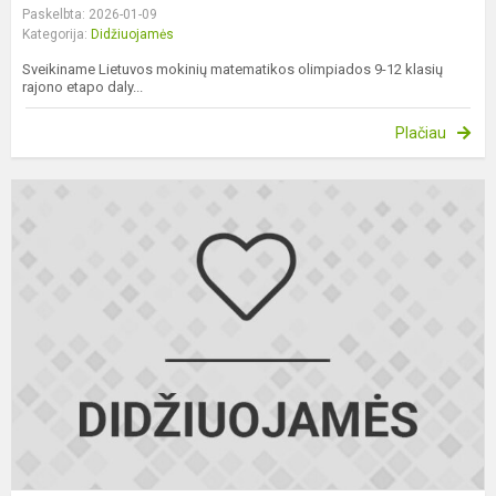
Paskelbta: 2026-01-09
Kategorija:
Didžiuojamės
Sveikiname Lietuvos mokinių matematikos olimpiados 9-12 klasių
rajono etapo daly...
Plačiau
T
j
e
r
k