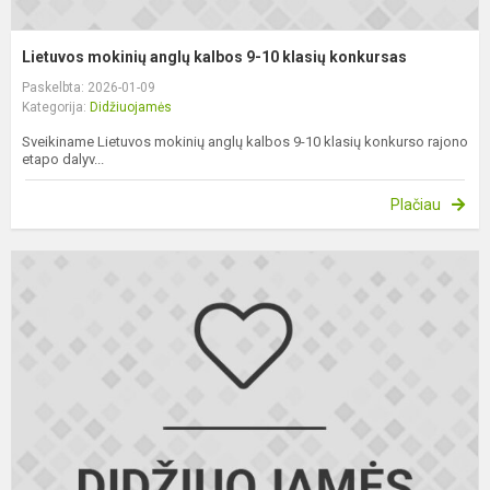
Lietuvos mokinių anglų kalbos 9-10 klasių konkursas
Paskelbta: 2026-01-09
Kategorija:
Didžiuojamės
Sveikiname Lietuvos mokinių anglų kalbos 9-10 klasių konkurso rajono
etapo dalyv...
Plačiau
L
m
b
o