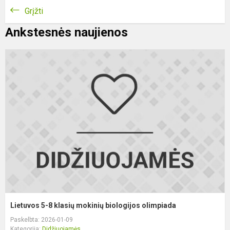
Grįžti
Ankstesnės naujienos
L
5
8
k
m
b
o
Lietuvos 5-8 klasių mokinių biologijos olimpiada
Paskelbta: 2026-01-09
Kategorija:
Didžiuojamės