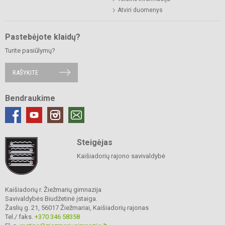
Atviri duomenys
Pastebėjote klaidų?
Turite pasiūlymų?
RAŠYKITE
Bendraukime
Steigėjas
Kaišiadorių rajono savivaldybė
Kaišiadorių r. Žiežmarių gimnazija
Savivaldybės Biudžetinė įstaiga.
Žaslių g. 21, 56017 Žiežmariai, Kaišiadorių rajonas
Tel./ faks.
+370 346 58358