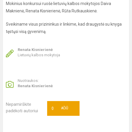
Mokinius konkursui ruošė lietuvių kalbos mokytojos Daiva
Maknienė, Renata Kisnierienė, Rūta Rutkauskienė.
Sveikiname visus prizininkus ir linkime, kad draugystė su knyga
tęstųsi visą gyvenimą.
Renata Kisnierienė
Lietuvių kalbos mokytoja
Nuotraukos:
Renata Kisnierienė
Nepamirškite
0
AČIŪ
padėkoti autoriui