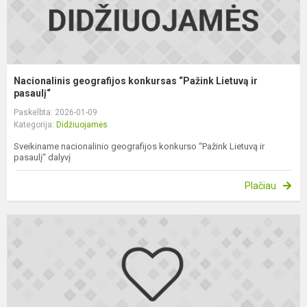
Nacionalinis geografijos konkursas “Pažink Lietuvą ir
pasaulį“
Paskelbta: 2026-01-09
Kategorija:
Didžiuojamės
Sveikiname nacionalinio geografijos konkurso “Pažink Lietuvą ir
pasaulį“ dalyvį
Plačiau
L
m
c
o