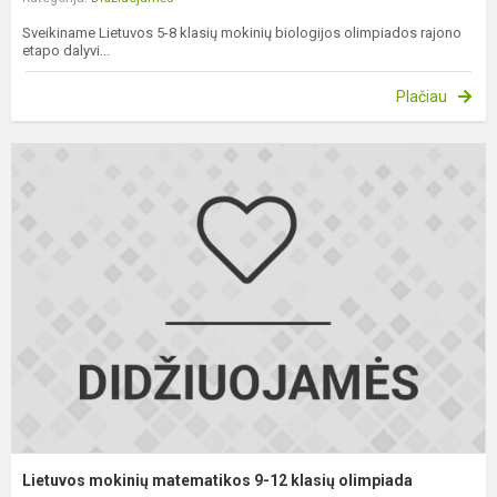
Sveikiname Lietuvos 5-8 klasių mokinių biologijos olimpiados rajono
etapo dalyvi...
Plačiau
L
m
m
9
1
k
o
Lietuvos mokinių matematikos 9-12 klasių olimpiada