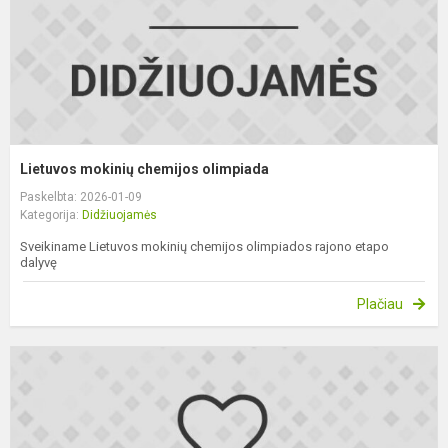
Lietuvos mokinių chemijos olimpiada
Paskelbta: 2026-01-09
Kategorija:
Didžiuojamės
Sveikiname Lietuvos mokinių chemijos olimpiados rajono etapo
dalyvę
Plačiau
L
m
f
o