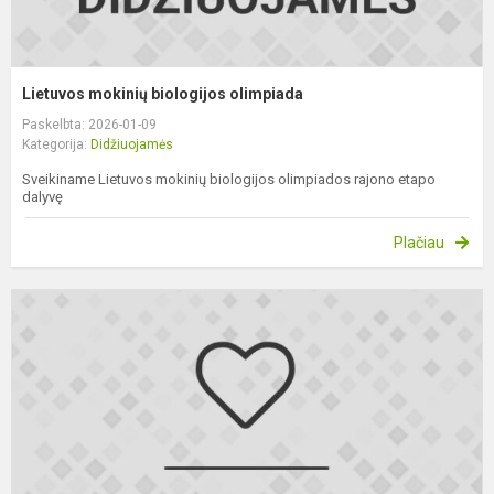
Lietuvos mokinių biologijos olimpiada
Paskelbta: 2026-01-09
Kategorija:
Didžiuojamės
Sveikiname Lietuvos mokinių biologijos olimpiados rajono etapo
dalyvę
Plačiau
N
g
k
“
L
ir
p