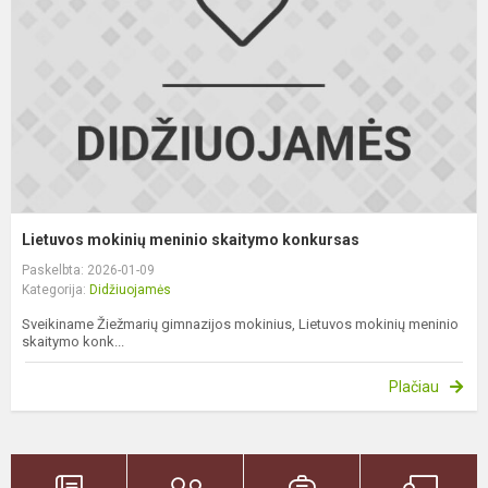
k
Lietuvos mokinių meninio skaitymo konkursas
Paskelbta: 2026-01-09
Kategorija:
Didžiuojamės
Sveikiname Žiežmarių gimnazijos mokinius, Lietuvos mokinių meninio
skaitymo konk...
Plačiau