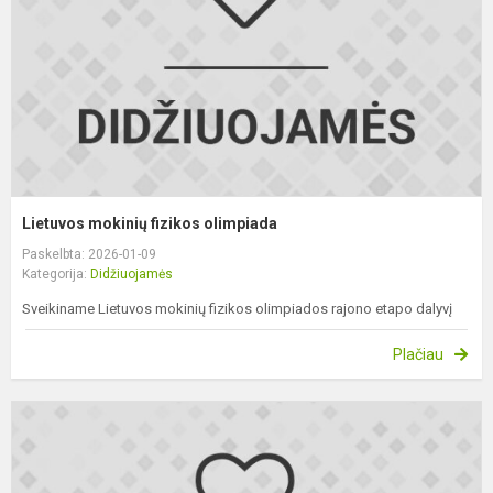
Lietuvos mokinių fizikos olimpiada
Paskelbta: 2026-01-09
Kategorija:
Didžiuojamės
Sveikiname Lietuvos mokinių fizikos olimpiados rajono etapo dalyvį
Plačiau
L
m
m
s