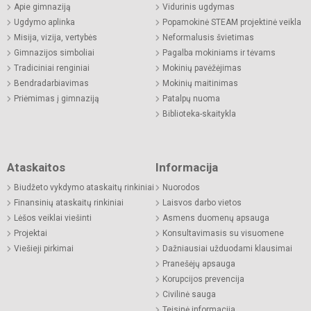
Apie gimnaziją
Vidurinis ugdymas
Ugdymo aplinka
Popamokinė STEAM projektinė veikla
Misija, vizija, vertybės
Neformalusis švietimas
Gimnazijos simboliai
Pagalba mokiniams ir tėvams
Tradiciniai renginiai
Mokinių pavėžėjimas
Bendradarbiavimas
Mokinių maitinimas
Priėmimas į gimnaziją
Patalpų nuoma
Biblioteka-skaitykla
Ataskaitos
Informacija
Biudžeto vykdymo ataskaitų rinkiniai
Nuorodos
Finansinių ataskaitų rinkiniai
Laisvos darbo vietos
Lėšos veiklai viešinti
Asmens duomenų apsauga
Projektai
Konsultavimasis su visuomene
Viešieji pirkimai
Dažniausiai užduodami klausimai
Pranešėjų apsauga
Korupcijos prevencija
Civilinė sauga
Teisinė informacija