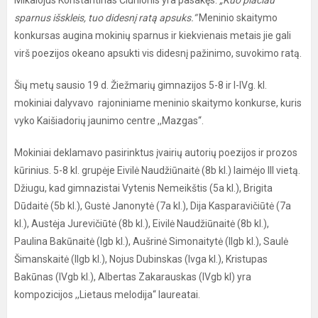
Mikalojus Konstantinas Čiurlionis yra pasakęs:
„Kuo plačiau
sparnus išskleis, tuo didesnį ratą apsuks.“
Meninio skaitymo
konkursas augina mokinių sparnus ir kiekvienais metais jie gali
virš poezijos okeano apsukti vis didesnį pažinimo, suvokimo ratą.
Šių metų sausio 19 d. Žiežmarių gimnazijos 5-8 ir I-IVg. kl.
mokiniai dalyvavo rajoniniame meninio skaitymo konkurse, kuris
vyko Kaišiadorių jaunimo centre ,,Mazgas“.
Mokiniai deklamavo pasirinktus įvairių autorių poezijos ir prozos
kūrinius. 5-8 kl. grupėje Eivilė Naudžiūnaitė (8b kl.) laimėjo III vietą.
Džiugu, kad gimnazistai Vytenis Nemeikštis (5a kl.), Brigita
Dūdaitė (5b kl.), Gustė Janonytė (7a kl.), Dija Kasparavičiūtė (7a
kl.), Austėja Jurevičiūtė (8b kl.), Eivilė Naudžiūnaitė (8b kl.),
Paulina Bakūnaitė (Igb kl.), Aušrinė Simonaitytė (IIgb kl.), Saulė
Šimanskaitė (IIgb kl.), Nojus Dubinskas (Ivga kl.), Kristupas
Bakūnas (IVgb kl.), Albertas Zakarauskas (IVgb kl) yra
kompozicijos ,,Lietaus melodija“ laureatai.