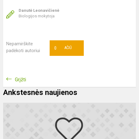
Danutė Leonavičienė
Biologijos mokytoja
Nepamirškite
0
AČIŪ
padėkoti autoriui
Grįžti
Ankstesnės naujienos
N
g
k
“
L