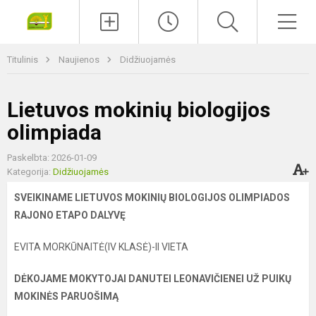
Paieška
Men
Titulinis
Naujienos
Didžiuojamės
Lietuvos mokinių biologijos
olimpiada
Paskelbta: 2026-01-09
Kategorija:
Didžiuojamės
SVEIKINAME LIETUVOS MOKINIŲ BIOLOGIJOS OLIMPIADOS
RAJONO ETAPO DALYVĘ
EVITA MORKŪNAITĖ(IV KLASĖ)-II VIETA
DĖKOJAME MOKYTOJAI DANUTEI LEONAVIČIENEI UŽ PUIKŲ
MOKINĖS PARUOŠIMĄ