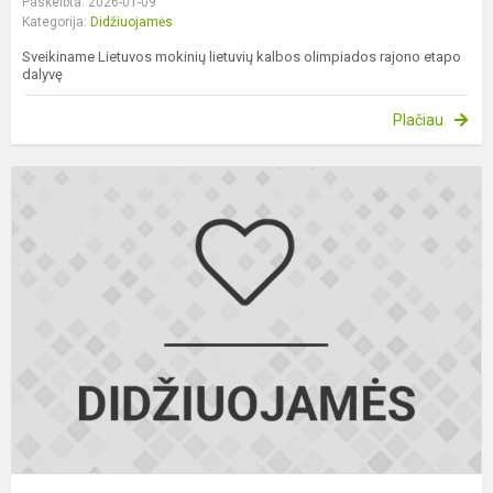
Paskelbta: 2026-01-09
Kategorija:
Didžiuojamės
Sveikiname Lietuvos mokinių lietuvių kalbos olimpiados rajono etapo
dalyvę
Plačiau
L
m
i
o