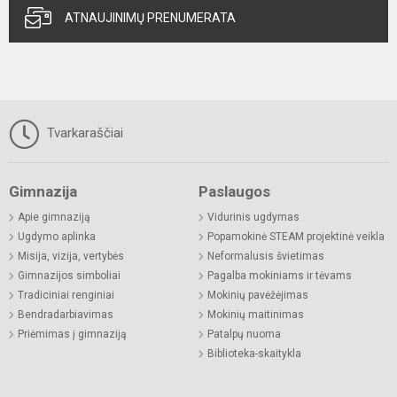
ATNAUJINIMŲ PRENUMERATA
Tvarkaraščiai
Gimnazija
Paslaugos
Apie gimnaziją
Vidurinis ugdymas
Ugdymo aplinka
Popamokinė STEAM projektinė veikla
Misija, vizija, vertybės
Neformalusis švietimas
Gimnazijos simboliai
Pagalba mokiniams ir tėvams
Tradiciniai renginiai
Mokinių pavėžėjimas
Bendradarbiavimas
Mokinių maitinimas
Priėmimas į gimnaziją
Patalpų nuoma
Biblioteka-skaitykla