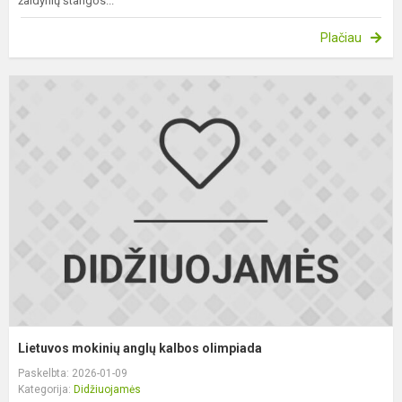
žaidynių štangos...
Plačiau
L
m
a
k
o
Lietuvos mokinių anglų kalbos olimpiada
Paskelbta: 2026-01-09
Kategorija:
Didžiuojamės