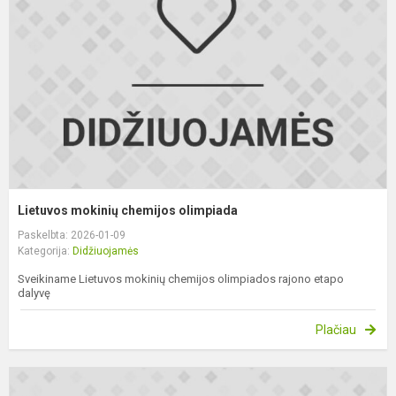
o
Lietuvos mokinių chemijos olimpiada
Paskelbta: 2026-01-09
Kategorija:
Didžiuojamės
Sveikiname Lietuvos mokinių chemijos olimpiados rajono etapo
dalyvę
Plačiau
L