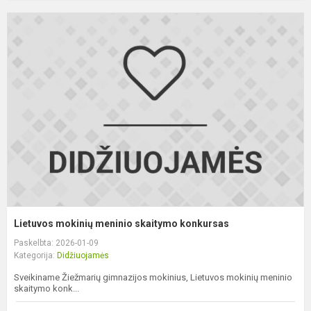
L
m
m
s
k
Lietuvos mokinių meninio skaitymo konkursas
Paskelbta: 2026-01-09
Kategorija:
Didžiuojamės
Sveikiname Žiežmarių gimnazijos mokinius, Lietuvos mokinių meninio
skaitymo konk...