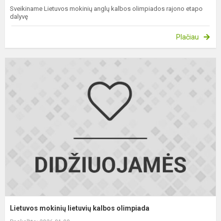
Sveikiname Lietuvos mokinių anglų kalbos olimpiados rajono etapo
dalyvę
Plačiau
L
m
l
k
o
Lietuvos mokinių lietuvių kalbos olimpiada