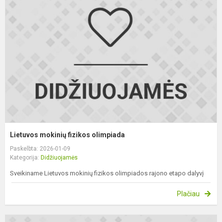
m
f
o
Lietuvos mokinių fizikos olimpiada
Paskelbta: 2026-01-09
Kategorija:
Didžiuojamės
Sveikiname Lietuvos mokinių fizikos olimpiados rajono etapo dalyvį
Plačiau
L