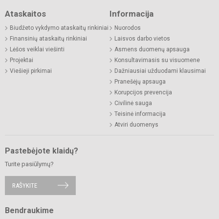
Ataskaitos
Informacija
Biudžeto vykdymo ataskaitų rinkiniai
Nuorodos
Finansinių ataskaitų rinkiniai
Laisvos darbo vietos
Lėšos veiklai viešinti
Asmens duomenų apsauga
Projektai
Konsultavimasis su visuomene
Viešieji pirkimai
Dažniausiai užduodami klausimai
Pranešėjų apsauga
Korupcijos prevencija
Civilinė sauga
Teisinė informacija
Atviri duomenys
Pastebėjote klaidų?
Turite pasiūlymų?
RAŠYKITE
Bendraukime