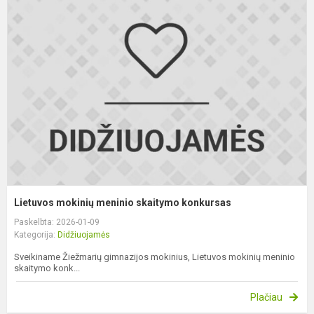
m
m
s
k
Lietuvos mokinių meninio skaitymo konkursas
Paskelbta: 2026-01-09
Kategorija:
Didžiuojamės
Sveikiname Žiežmarių gimnazijos mokinius, Lietuvos mokinių meninio
skaitymo konk...
Plačiau