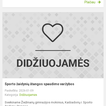
Plačiau
S
ž
š
s
v
Sporto žaidynių štangos spaudimo varžybos
Paskelbta: 2026-01-09
Kategorija:
Didžiuojamės
Sveikiname Žiežmarių gimnazijos mokinius, Kaišiadorių r. Sporto