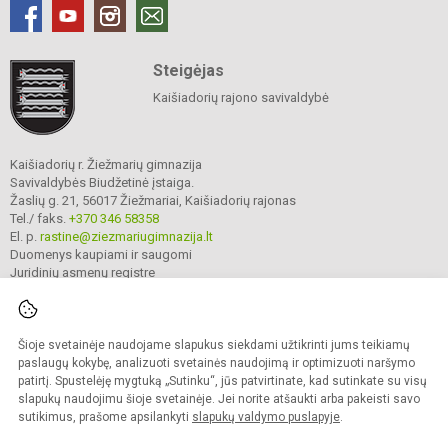
Steigėjas
Kaišiadorių rajono savivaldybė
Kaišiadorių r. Žiežmarių gimnazija
Savivaldybės Biudžetinė įstaiga.
Žaslių g. 21, 56017 Žiežmariai, Kaišiadorių rajonas
Tel./ faks.
+370 346 58358
El. p.
rastine@ziezmariugimnazija.lt
Duomenys kaupiami ir saugomi
Juridinių asmenų registre
Įmonės kodas 190596476
Šioje svetainėje naudojame slapukus siekdami užtikrinti jums teikiamų
© 2025. Kaišiadorių r. Žiežmarių gimnazija. Visos teisės saugomos.
paslaugų kokybę, analizuoti svetainės naudojimą ir optimizuoti naršymo
Kopijuoti turinį be raštiško įstaigos administracijos sutikimo griežtai draudžiama.
patirtį. Spustelėję mygtuką „Sutinku“, jūs patvirtinate, kad sutinkate su visų
slapukų naudojimu šioje svetainėje. Jei norite atšaukti arba pakeisti savo
Prieinamumo paraiška
Slapukų valdymas
sutikimus, prašome apsilankyti
slapukų valdymo puslapyje
.
Mes kuriame mokykloms