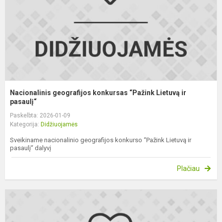
ir
p
Nacionalinis geografijos konkursas “Pažink Lietuvą ir
pasaulį“
Paskelbta: 2026-01-09
Kategorija:
Didžiuojamės
Sveikiname nacionalinio geografijos konkurso “Pažink Lietuvą ir
pasaulį“ dalyvį
Plačiau
L
m
c