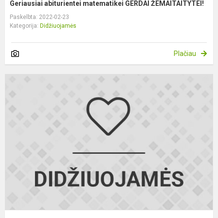
Geriausiai abiturientei matematikei GERDAI ŽEMAITAITYTEI!
Paskelbta: 2022-02-23
Kategorija:
Didžiuojamės
Plačiau
R
i
o