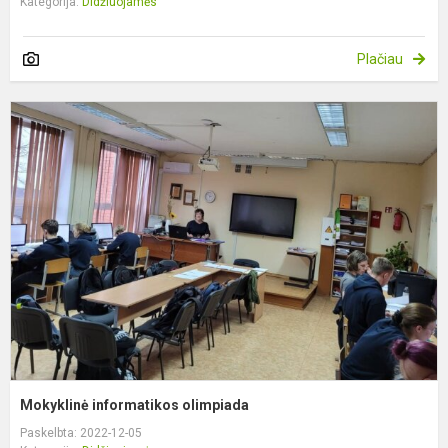
Kategorija:
Didžiuojamės
Plačiau
M
i
o
Mokyklinė informatikos olimpiada
Paskelbta: 2022-12-05