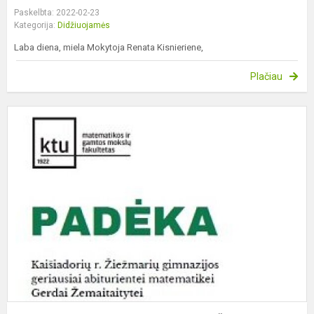
Paskelbta: 2022-02-23
Kategorija:
Didžiuojamės
Laba diena, miela Mokytoja Renata Kisnieriene,
Plačiau
G
a
m
G
Ž