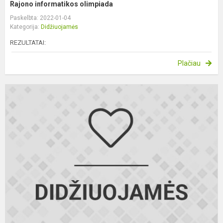
Rajono informatikos olimpiada
Paskelbta: 2022-01-04
Kategorija:
Didžiuojamės
REZULTATAI:
Plačiau
G
V
"
ž