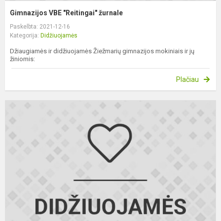
Gimnazijos VBE "Reitingai" žurnale
Paskelbta: 2021-12-16
Kategorija:
Didžiuojamės
Džiaugiamės ir didžiuojamės Žiežmarių gimnazijos mokiniais ir jų
žiniomis:
Plačiau
J
ž
ir
j
l
„