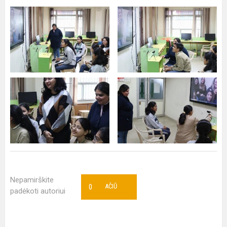
Nepamirškite
0
AČIŪ
padėkoti autoriui