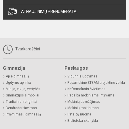
ATNAUJINIMŲ PRENUMERATA
Tvarkaraščiai
Gimnazija
Paslaugos
Apie gimnaziją
Vidurinis ugdymas
Ugdymo aplinka
Popamokinė STEAM projektinė veikla
Misija, vizija, vertybės
Neformalusis švietimas
Gimnazijos simboliai
Pagalba mokiniams ir tėvams
Tradiciniai renginiai
Mokinių pavėžėjimas
Bendradarbiavimas
Mokinių maitinimas
Priėmimas į gimnaziją
Patalpų nuoma
Biblioteka-skaitykla