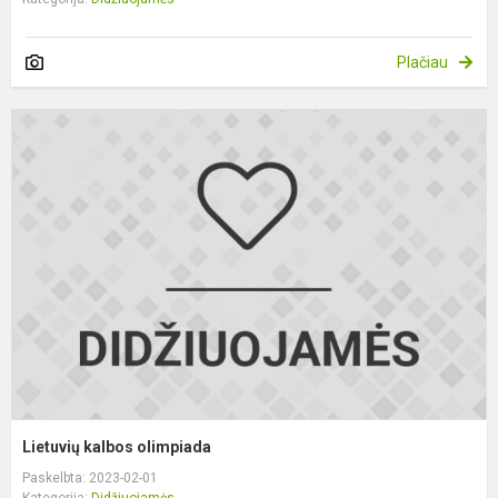
Plačiau
L
k
o
Lietuvių kalbos olimpiada
Paskelbta: 2023-02-01