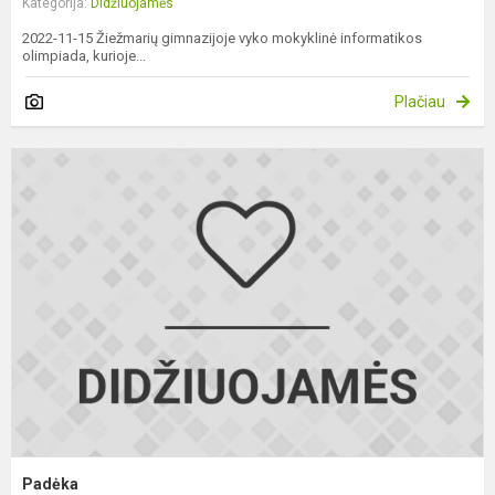
Kategorija:
Didžiuojamės
2022-11-15 Žiežmarių gimnazijoje vyko mokyklinė informatikos
olimpiada, kurioje...
Plačiau
P
Padėka