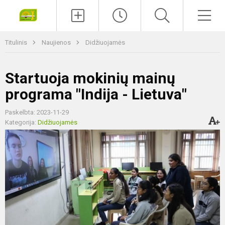
Paieška
Men
Titulinis
Naujienos
Didžiuojamės
Startuoja mokinių mainų
programa "Indija - Lietuva"
Paskelbta: 2023-11-29
Kategorija:
Didžiuojamės