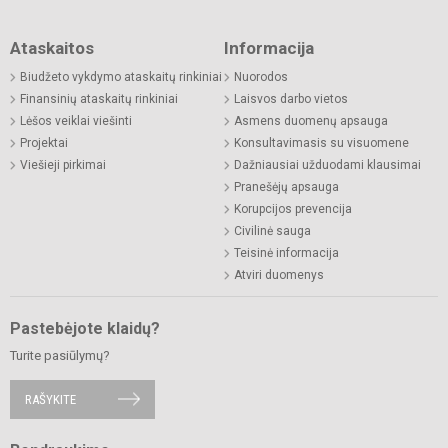
Ataskaitos
Informacija
Biudžeto vykdymo ataskaitų rinkiniai
Nuorodos
Finansinių ataskaitų rinkiniai
Laisvos darbo vietos
Lėšos veiklai viešinti
Asmens duomenų apsauga
Projektai
Konsultavimasis su visuomene
Viešieji pirkimai
Dažniausiai užduodami klausimai
Pranešėjų apsauga
Korupcijos prevencija
Civilinė sauga
Teisinė informacija
Atviri duomenys
Pastebėjote klaidų?
Turite pasiūlymų?
RAŠYKITE