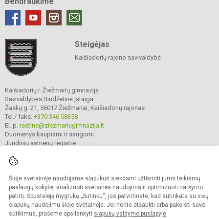
Bendraukime
Steigėjas
Kaišiadorių rajono savivaldybė
Kaišiadorių r. Žiežmarių gimnazija
Savivaldybės Biudžetinė įstaiga.
Žaslių g. 21, 56017 Žiežmariai, Kaišiadorių rajonas
Tel./ faks.
+370 346 58358
El. p.
rastine@ziezmariugimnazija.lt
Duomenys kaupiami ir saugomi
Juridinių asmenų registre
Įmonės kodas 190596476
Šioje svetainėje naudojame slapukus siekdami užtikrinti jums teikiamų
© 2025. Kaišiadorių r. Žiežmarių gimnazija. Visos teisės saugomos.
paslaugų kokybę, analizuoti svetainės naudojimą ir optimizuoti naršymo
Kopijuoti turinį be raštiško įstaigos administracijos sutikimo griežtai draudžiama.
patirtį. Spustelėję mygtuką „Sutinku“, jūs patvirtinate, kad sutinkate su visų
slapukų naudojimu šioje svetainėje. Jei norite atšaukti arba pakeisti savo
Prieinamumo paraiška
Slapukų valdymas
sutikimus, prašome apsilankyti
slapukų valdymo puslapyje
.