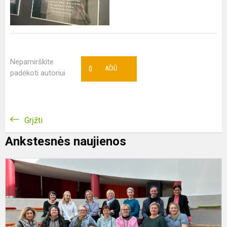
Nepamirškite
0
AČIŪ
padėkoti autoriui
Grįžti
Ankstesnės naujienos
S
L
ir
E