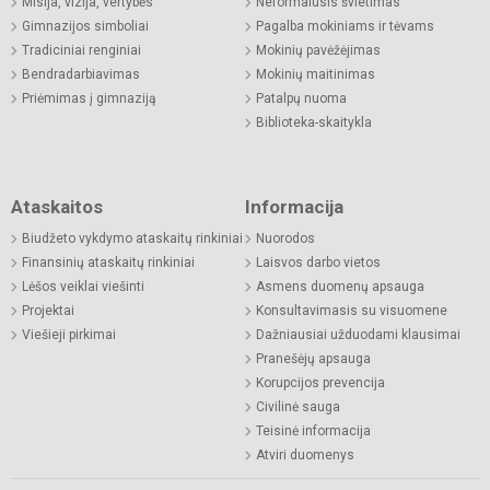
Misija, vizija, vertybės
Neformalusis švietimas
Gimnazijos simboliai
Pagalba mokiniams ir tėvams
Tradiciniai renginiai
Mokinių pavėžėjimas
Bendradarbiavimas
Mokinių maitinimas
Priėmimas į gimnaziją
Patalpų nuoma
Biblioteka-skaitykla
Ataskaitos
Informacija
Biudžeto vykdymo ataskaitų rinkiniai
Nuorodos
Finansinių ataskaitų rinkiniai
Laisvos darbo vietos
Lėšos veiklai viešinti
Asmens duomenų apsauga
Projektai
Konsultavimasis su visuomene
Viešieji pirkimai
Dažniausiai užduodami klausimai
Pranešėjų apsauga
Korupcijos prevencija
Civilinė sauga
Teisinė informacija
Atviri duomenys