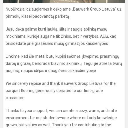
Nuoširdžiai džiaugiamės ir dėkojame „Bauwerk Group Lietuva“ už
pirmokų klasei padovanotą parketą
Jūsų dėka galime kurti jaukią, šiltą ir saugią aplinką mūsų
mokiniams, kurioje auga ne tik žinios, bet ir vertybės. Ačiū, kad
prisidedate prie gražesnės mūsų gimnazijos kasdienybės
Linkime, kad šie metai būtų kupini sėkmės, įkvėpimo, prasmingų
darbų ir gražių bendradarbiavimo akimirkų. Tegul jie atneša tvarų
augimą, naujas idėjas ir daug šviesos kasdienybėje
We sincerely rejoice and thank Bauwerk Group Lietuva for the
parquet flooring generously donated to our first-grade
classroom
Thanks to your support, we can create a cozy, warm, and safe
environment for our students—one where not only knowledge
grows, but values as well. Thank you for contributing to the