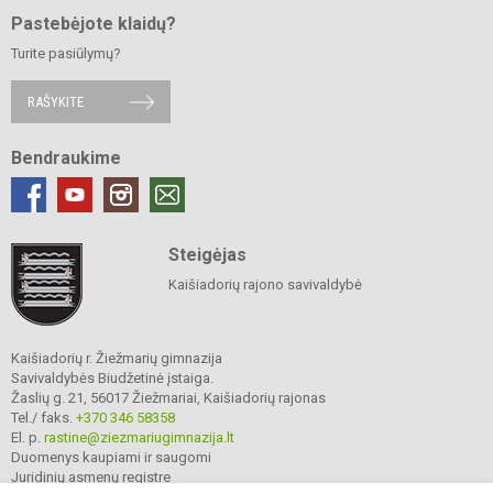
Pastebėjote klaidų?
Turite pasiūlymų?
RAŠYKITE
Bendraukime
Steigėjas
Kaišiadorių rajono savivaldybė
Kaišiadorių r. Žiežmarių gimnazija
Savivaldybės Biudžetinė įstaiga.
Žaslių g. 21, 56017 Žiežmariai, Kaišiadorių rajonas
Tel./ faks.
+370 346 58358
El. p.
rastine@ziezmariugimnazija.lt
Duomenys kaupiami ir saugomi
Juridinių asmenų registre