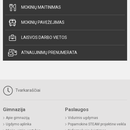
MOKINIŲ MAITINIMAS
MOKINIŲ PAVĖŽĖJIMAS
LAISVOS DARBO VIETOS
ATNAUJINIMŲ PRENUMERATA
Tvarkaraščiai
Gimnazija
Paslaugos
Apie gimnaziją
Vidurinis ugdymas
Ugdymo aplinka
Popamokinė STEAM projektinė veikla